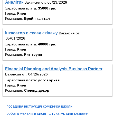
Аналітик
Вакансия от:
Заработная плата:
35000 грн.
Город:
Киев
Компания:
Брейн-капітал
Інкасатор в склад екіпажу
Вакансия от:
Заработная плата:
40000 грн.
Город:
Киев
Компания:
Кит-групп
Financial Planning and Analysis Business Partner
Вакансия от:
Заработная плата:
договорная
Город:
Киев
Компания:
Сплендідскор
посадова інструкція комірника школи
робота механік в києві
штукатур київ резюме