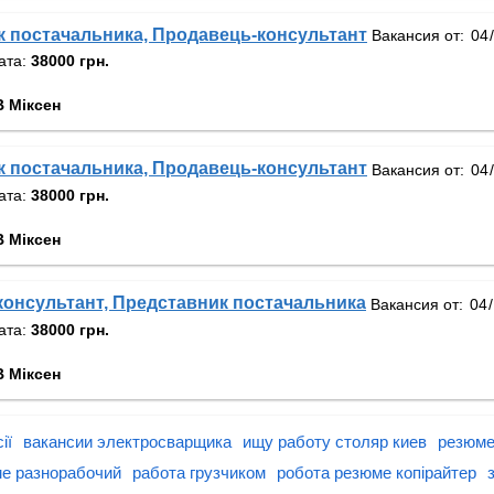
 постачальника, Продавець-консультант
Вакансия от:
ата:
38000 грн.
 Міксен
 постачальника, Продавець-консультант
Вакансия от:
ата:
38000 грн.
 Міксен
онсультант, Представник постачальника
Вакансия от:
ата:
38000 грн.
 Міксен
ії
вакансии электросварщика
ищу работу столяр киев
резюме
ме разнорабочий
работа грузчиком
робота резюме копірайтер