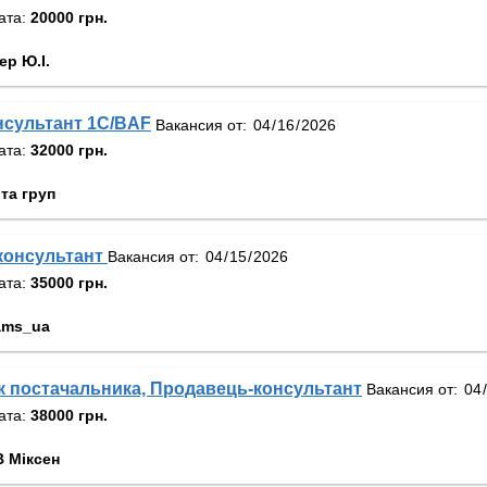
ата:
20000 грн.
ер Ю.І.
нсультант 1С/BAF
Вакансия от:
ата:
32000 грн.
та груп
консультант
Вакансия от:
ата:
35000 грн.
ams_ua
 постачальника, Продавець-консультант
Вакансия от:
ата:
38000 грн.
 Міксен