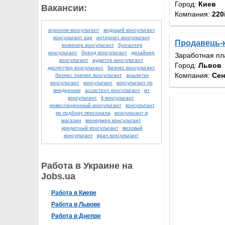
Город:
Киев
Вакансии:
Компания:
220
агроном консультант
ведущий консультант
консультант sap
интернет консультант
Продавець-к
инженер консультант
бухгалтер
консультант
бренд консультант
дизайнер
Заработная пл
консультант
аудитор консультант
Город:
Львов
диспетчер консультант
бизнес консультант
Компания:
Сен
бизнес тренер консультант
аналитик
консультант
консультант
консультант по
внедрению
ассистент консультант
ит
консультант
it консультант
инвестиционный консультант
консультант
по подбору персонала
консультант в
магазин
менеджер консультант
кредитный консультант
визовый
консультант
врач консультант
Работа в Украине на
Jobs.ua
Работа в Киеве
Работа в Львове
Работа в Днепре