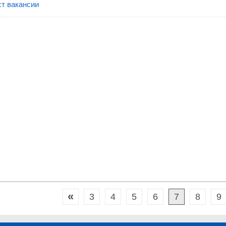
т вакансии
«
3
4
5
6
7
8
9