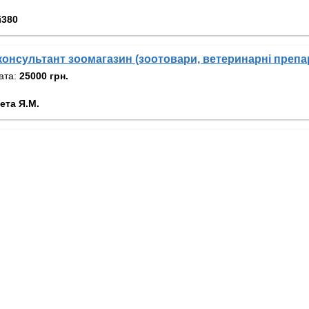
і380
онсультант зоомагазин (зоотовари, ветеринарні препа
ата:
25000 грн.
ета Я.М.