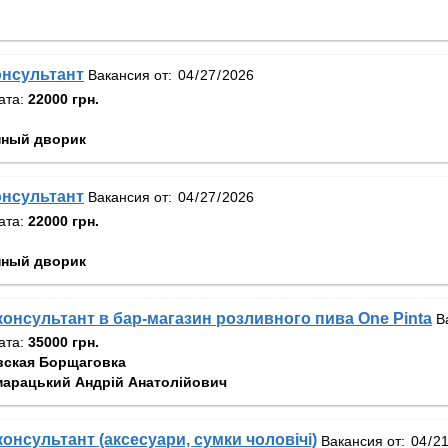
онсультант
Вакансия от:
ата:
22000 грн.
ный дворик
онсультант
Вакансия от:
ата:
22000 грн.
ный дворик
онсультант в бар-магазин розливного пива One Pinta
В
ата:
35000 грн.
ская Борщаговка
арацький Андрій Анатолійович
онсультант (аксесуари, сумки чоловічі)
Вакансия от: