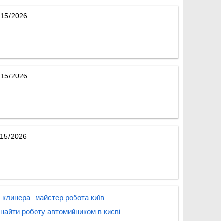
 клинера
майстер робота київ
знайти роботу автомийником в києві