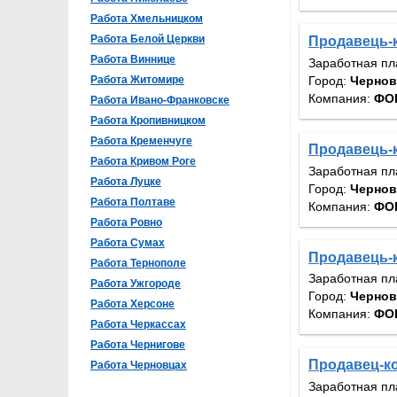
Работа Хмельницком
Работа Белой Церкви
Продавець-к
Работа Виннице
Заработная пл
Город:
Черно
Работа Житомире
Компания:
ФОП
Работа Ивано-Франковске
Работа Кропивницком
Работа Кременчуге
Продавець-к
Работа Кривом Роге
Заработная пл
Работа Луцке
Город:
Черно
Работа Полтаве
Компания:
ФОП
Работа Ровно
Работа Сумах
Продавець-к
Работа Тернополе
Заработная пл
Работа Ужгороде
Город:
Черно
Работа Херсоне
Компания:
ФОП
Работа Черкассах
Работа Чернигове
Продавец-ко
Работа Черновцах
Заработная пл