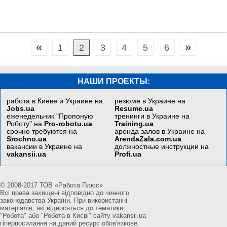
«
»
1
2
3
4
5
6
НАШИ ПРОЕКТЫ:
работа в Киеве и Украине на
резюме в Украине на
Jobs.ua
Resume.ua
еженедельник "Пропоную
тренинги в Украине на
Роботу" на
Pro-robotu.ua
Training.ua
срочно требуются на
аренда залов в Украине на
Srochno.ua
ArendaZala.com.ua
вакансии в Украине на
должностные инструкции на
vakansii.ua
Profi.ua
© 2008-2017 ТОВ «Работа Плюс»
Всі права захищені відповідно до чинного
законодавства України. При використанні
матеріалів, які відносяться до тематики
"Робота" або "Робота в Києві" сайту vakansii.ua
гіперпосилання на даний ресурс обов'язкове.