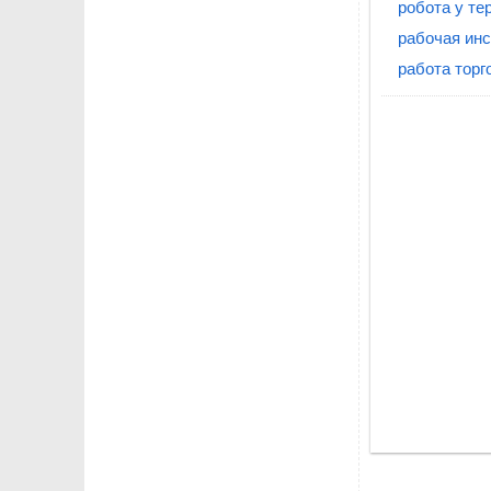
робота у те
рабочая ин
работа торг