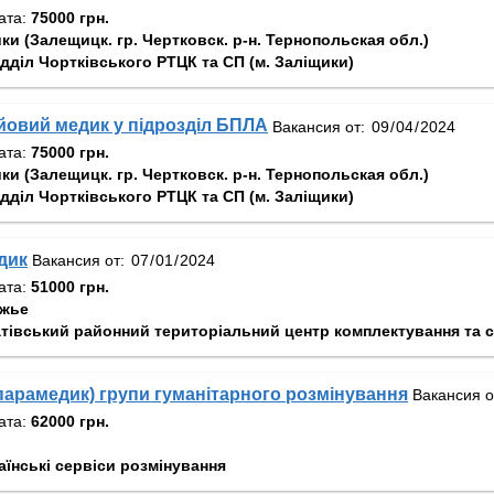
ата:
75000 грн.
и (Залещицк. гр. Чертковск. р-н. Тернопольская обл.)
ідділ Чортківського РТЦК та СП (м. Заліщики)
овий медик у підрозділ БПЛА
Вакансия от:
ата:
75000 грн.
и (Залещицк. гр. Чертковск. р-н. Тернопольская обл.)
ідділ Чортківського РТЦК та СП (м. Заліщики)
дик
Вакансия от:
ата:
51000 грн.
жье
тівський районний територіальний центр комплектування та с
арамедик) групи гуманітарного розмінування
Вакансия о
ата:
62000 грн.
аїнські сервіси розмінування