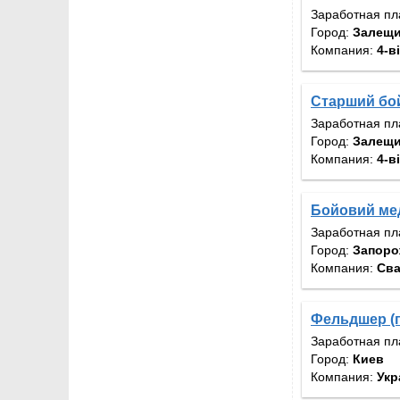
Заработная пл
Город:
Залещик
Компания:
4-в
Старший бой
Заработная пл
Город:
Залещик
Компания:
4-в
Бойовий ме
Заработная пл
Город:
Запоро
Компания:
Сва
Фельдшер (п
Заработная пл
Город:
Киев
Компания:
Укр