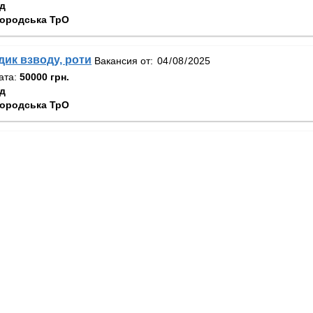
д
ородська ТрО
ик взводу, роти
Вакансия от:
ата:
50000 грн.
д
ородська ТрО