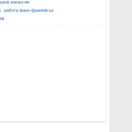
ьвов вакансии
к
работа івано франківськ
иїв