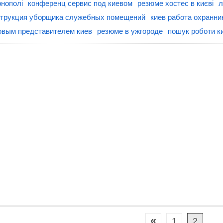
рнополі
конференц сервис под киевом
резюме хостес в києві
л
струкция уборщика служебных помещений
киев работа охранни
овым представителем киев
резюме в ужгороде
пошук роботи к
«
1
2