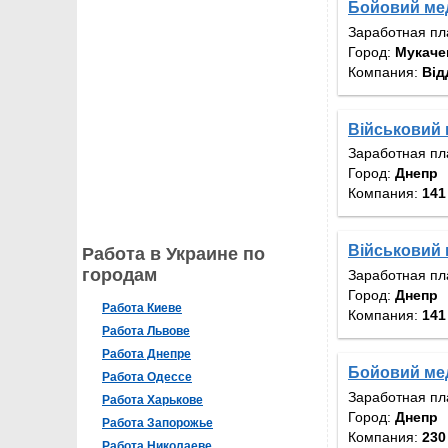
Бойовий ме
Заработная пл
Город:
Мукаче
Компания:
Від
Військовий
Заработная пл
Город:
Днепр
Компания:
141
Військовий
Работа в Украине по
городам
Заработная пл
Город:
Днепр
Работа Киеве
Компания:
141
Работа Львове
Работа Днепре
Бойовий мед
Работа Одессе
Заработная пл
Работа Харькове
Город:
Днепр
Работа Запорожье
Компания:
230
Работа Николаеве