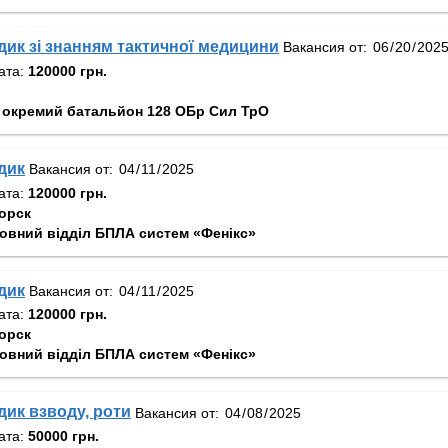
ик зі знанням тактичної медицини
Вакансия от:
ата:
120000 грн.
 окремий батальйон 128 ОБр Сил ТрО
дик
Вакансия от:
ата:
120000 грн.
орск
овний відділ БПЛА систем «Фенікс»
дик
Вакансия от:
ата:
120000 грн.
орск
овний відділ БПЛА систем «Фенікс»
ик взводу, роти
Вакансия от:
ата:
50000 грн.