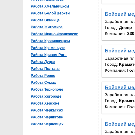
Работа Хмельницком
Работа Белой Церкви
Бойовий мед
Работа Виннице
Заработная пл
Город:
Днепр
Работа Житомире
Компания:
230
Работа Ивано-Франковске
Работа Кропивницком
Работа Кременчуге
Бойовий ме
Работа Кривом Роге
Заработная пл
Работа Луцке
Город:
Крамат
Работа Полтаве
Компания:
Гол
Работа Ровно
Работа Сумах
Бойовий ме
Работа Тернополе
Заработная пл
Работа Ужгороде
Город:
Крамат
Работа Херсоне
Компания:
Гол
Работа Черкассах
Работа Чернигове
Бойовий мед
Работа Черновцах
Заработная пл