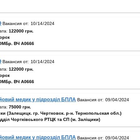
О
Вакансия от:
ата:
122000 грн.
орск
ОМБр. ВЧ А0666
О
Вакансия от:
ата:
122000 грн.
орск
ОМБр. ВЧ А0666
овий медик у підрозділ БПЛА
Вакансия от:
ата:
75000 грн.
и (Залещицк. гр. Чертковск. р-н. Тернопольская обл.)
ідділ Чортківського РТЦК та СП (м. Заліщики)
овий медик у підрозділ БПЛА
Вакансия от: