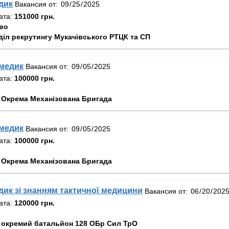
дик
Вакансия от:
ата:
151000 грн.
во
діл рекрутингу Мукачівського РТЦК та СП
 медик
Вакансия от:
ата:
100000 грн.
 Окрема Механізована Бригада
 медик
Вакансия от:
ата:
100000 грн.
 Окрема Механізована Бригада
ик зі знанням тактичної медицини
Вакансия от:
ата:
120000 грн.
 окремий батальйон 128 ОБр Сил ТрО