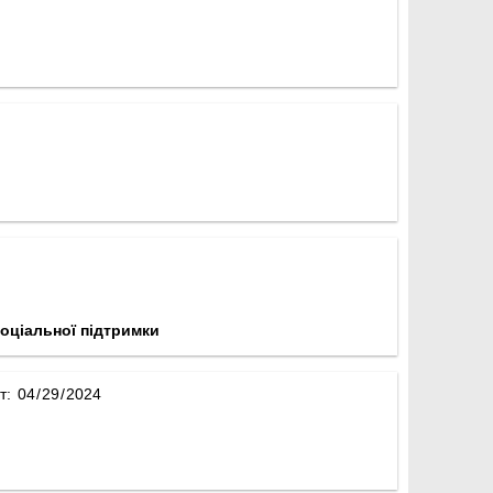
оціальної підтримки
т: