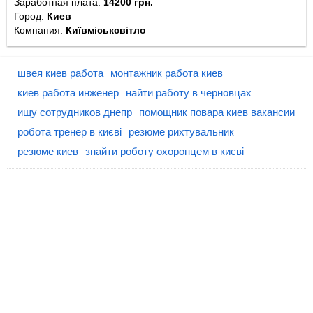
Заработная плата:
14200 грн.
Город:
Киев
Компания:
Київміськсвітло
швея киев работа
монтажник работа киев
киев работа инженер
найти работу в черновцах
ищу сотрудников днепр
помощник повара киев вакансии
робота тренер в києві
резюме рихтувальник
резюме киев
знайти роботу охоронцем в києві