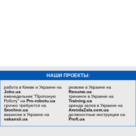
НАШИ ПРОЕКТЫ:
работа в Киеве и Украине на
резюме в Украине на
Jobs.ua
Resume.ua
еженедельник "Пропоную
тренинги в Украине на
Роботу" на
Pro-robotu.ua
Training.ua
срочно требуются на
аренда залов в Украине на
Srochno.ua
ArendaZala.com.ua
вакансии в Украине на
должностные инструкции на
vakansii.ua
Profi.ua