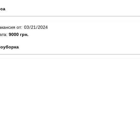
са
акансия от:
ата:
9000 грн.
оуборка