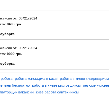
акансия от:
ата:
8400 грн.
оуборка
акансия от:
ата:
9000 грн.
оуборка
в робота
робота консьєржа в києві
работа в киеве кладовщиком
е киев бесплатно
работа в киеве рихтовщиком
резюме кухонн
аваторщик вакансии
киев работа сантехником