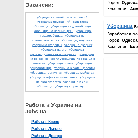
Город:
Одесса
Вакансии:
Компания:
Аис
уборщица служебных помещений
уборщица помещений
санитарка
Уборщица
В
уборщица
уборщица-посудомойщица
уборщица на полный день
уборщица-
Заработная пл
гардеробщица
уборщица по
Город:
Одесса
совместительству
уборщица-дежурная
уборщица квартиры
уборщица-дворник
Компания:
Евр
уборщица на сто
уборщица
производственных помещений
уборщица
на вечер
вечерняя уборщица
уборщица в
магазин
уборщица офиса
уборщица-
домработница
уборщица в салон красоты
уборщица горничная
уборщица мойщица
уборщица офисных помещений
уборщица
на производство
уборщица в дом
уборщица
уборщица в ресторан
Работа в Украине на
Jobs.ua
Работа в Киеве
Работа в Львове
Работа в Днепре