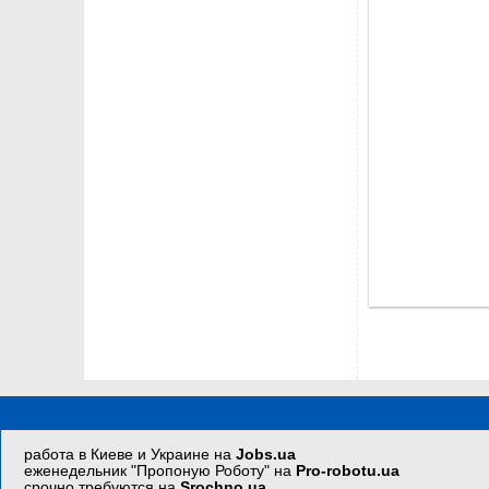
работа в Киеве и Украине на
Jobs.ua
еженедельник "Пропоную Роботу" на
Pro-robotu.ua
срочно требуются на
Srochno.ua