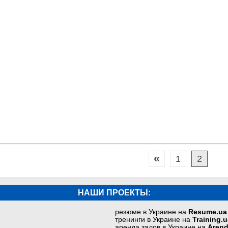
«
1
2
НАШИ ПРОЕКТЫ:
резюме в Украине на
Resume.ua
тренинги в Украине на
Training.u
аренда залов в Украине на
Arend