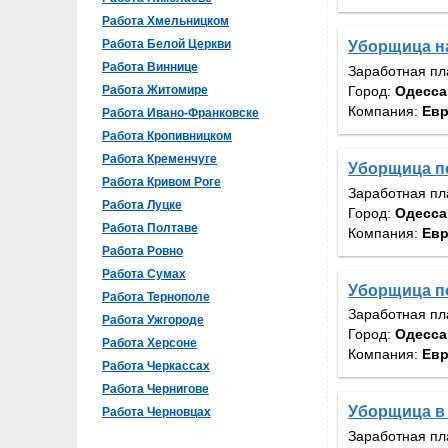
Работа Хмельницком
Работа Белой Церкви
Уборщица н
Работа Виннице
Заработная пл
Город:
Одесса
Работа Житомире
Компания:
Евр
Работа Ивано-Франковске
Работа Кропивницком
Работа Кременчуге
Уборщица 
Работа Кривом Роге
Заработная пл
Работа Луцке
Город:
Одесса
Работа Полтаве
Компания:
Евр
Работа Ровно
Работа Сумах
Уборщица 
Работа Тернополе
Заработная пл
Работа Ужгороде
Город:
Одесса
Работа Херсоне
Компания:
Евр
Работа Черкассах
Работа Чернигове
Уборщица в
Работа Черновцах
Заработная пл