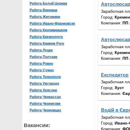
Работа Белой Церкви
Автослюса
Работа Виннице
Заработная пл
Город:
Кремен
Работа Житомире
Компания:
ПП 
Работа Ивано-Франковске
Работа Кропивницком
Работа Кременчуге
Автослюса
Работа Кривом Роге
Заработная пл
Работа Луцке
Город:
Кремен
Работа Полтаве
Компания:
ПП 
Работа Ровно
Работа Сумах
Експедитор
Работа Тернополе
Заработная пл
Работа Ужгороде
Город:
Хуст
Работа Херсоне
Компания:
Єв
Работа Черкассах
Работа Чернигове
Водій в Євр
Работа Черновцах
Заработная пл
Город:
Ивано-
Вакансии:
Компания:
ФОП