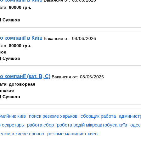
ата:
60000 грн.
Д Суяшов
о компанії в Київ
Вакансия от:
ата:
60000 грн.
вое
Д Суяшов
 компанії (кат. В, С)
Вакансия от:
ата:
договорная
нское
Д Суяшов
мийник київ
поиск резюме харьков
сборщик работа
администр
 секретарь
работа сбор
робота водій мікроавтобуса київ
одес
елем в киеве срочно
резюме машинист киев