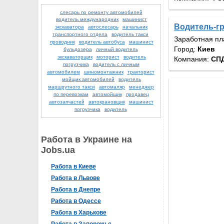
слесарь по ремонту автомобилей
водитель международник
машинист
Водитель-гр
экскаватора
автослесарь
начальник
транспортного отдела
водитель такси
Заработная пл
проводник
водитель автобуса
машинист
Город:
Киев
бульдозера
личный водитель
экскаваторщик
моторист
водитель
Компания:
СП
погрузчика
водитель с личным
автомобилем
шиномонтажник
тракторист
мойщик автомобилей
водитель
маршрутного такси
автомаляр
менеджер
по перевозкам
автомойщик
продавец
автозапчастей
автокрановщик
машинист
погрузчика
водитель
Работа в Украине на
Jobs.ua
Работа в Киеве
Работа в Львове
Работа в Днепре
Работа в Одессе
Работа в Харькове