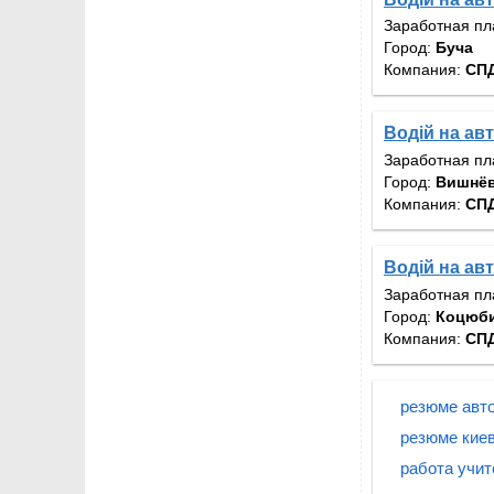
Заработная пл
Город:
Буча
Компания:
СП
Водій на авт
Заработная пл
Город:
Вишнё
Компания:
СП
Водій на авто
Заработная пл
Город:
Коцюби
Компания:
СП
резюме авто
резюме киев
работа учит