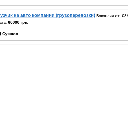
узчик на авто компании (грузоперевозки)
Вакансия от:
ата:
60000 грн.
Д Суяшов