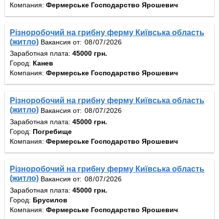
Компания:
Фермерське Господарство Ярошевич
Різноробочий на грибну ферму Київська область
(житло)
Вакансия от:
Заработная плата:
45000 грн.
Город:
Канев
Компания:
Фермерське Господарство Ярошевич
Різноробочий на грибну ферму Київська область
(житло)
Вакансия от:
Заработная плата:
45000 грн.
Город:
Погребище
Компания:
Фермерське Господарство Ярошевич
Різноробочий на грибну ферму Київська область
(житло)
Вакансия от:
Заработная плата:
45000 грн.
Город:
Брусилов
Компания:
Фермерське Господарство Ярошевич