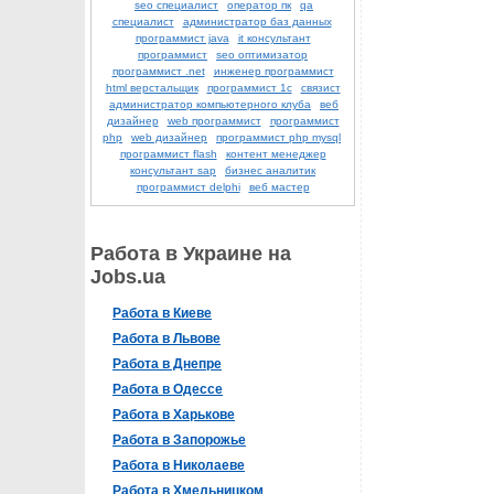
seo специалист
оператор пк
qa
специалист
администратор баз данных
программист java
it консультант
программист
seo оптимизатор
программист .net
инженер программист
html верстальщик
программист 1с
связист
администратор компьютерного клуба
веб
дизайнер
web программист
программист
php
web дизайнер
программист php mysql
программист flash
контент менеджер
консультант sap
бизнес аналитик
программист delphi
веб мастер
Работа в Украине на
Jobs.ua
Работа в Киеве
Работа в Львове
Работа в Днепре
Работа в Одессе
Работа в Харькове
Работа в Запорожье
Работа в Николаеве
Работа в Хмельницком