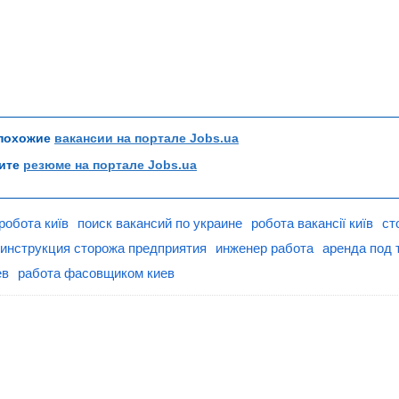
 похожие
вакансии на портале Jobs.ua
рите
резюме на портале Jobs.ua
робота київ
поиск вакансий по украине
робота вакансії київ
ст
инструкция сторожа предприятия
инженер работа
аренда под 
ев
работа фасовщиком киев