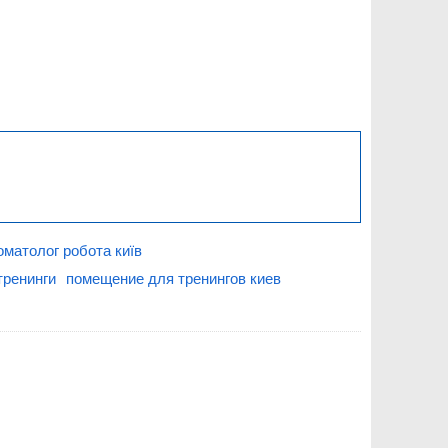
оматолог робота київ
тренинги
помещение для тренингов киев