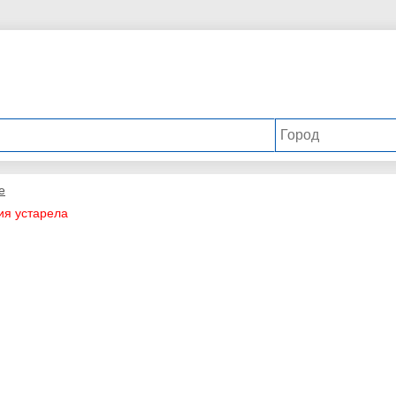
е
ия устарела