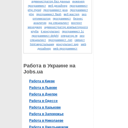
администратор баз данных
инженер
программист
веб дизайнер
программист
php mysql
программист java
программист
php
программист flash
веб мастер
seo
оптимизатор
программист
бизнес
аналитик
qa специалист
контент
менеджер
администратор компьютерного
клуба
it консультант
программист 1с
программист delphi
оператор пк
seo
специалист
программист .net
связист
html верстальщик
консультант sap
web
дизайнер
web программист
Работа в Украине на
Jobs.ua
Работа в Киеве
Работа в Львове
Работа в Днепре
Работа в Одессе
Работа в Харькове
Работа в Запорожье
Работа в Николаеве
Работа в Хмельницком