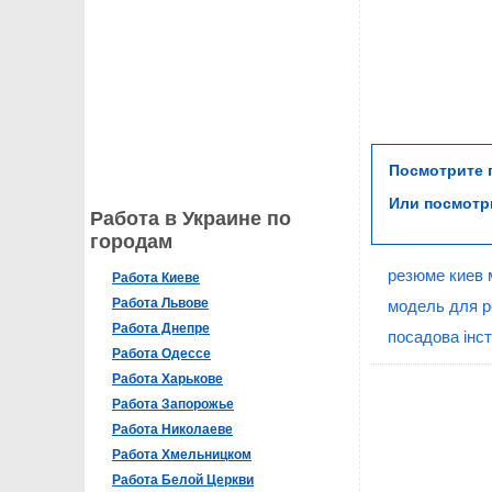
Посмотрите
Или посмот
Работа в Украине по
городам
резюме киев
Работа Киеве
Работа Львове
модель для р
Работа Днепре
посадова інст
Работа Одессе
Работа Харькове
Работа Запорожье
Работа Николаеве
Работа Хмельницком
Работа Белой Церкви