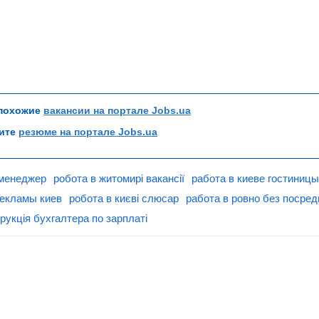
 похожие
вакансии на портале Jobs.ua
рите
резюме на портале Jobs.ua
 менеджер
робота в житомирі вакансії
работа в киеве гостиницы
екламы киев
робота в києві слюсар
работа в ровно без посред
рукція бухгалтера по зарплаті