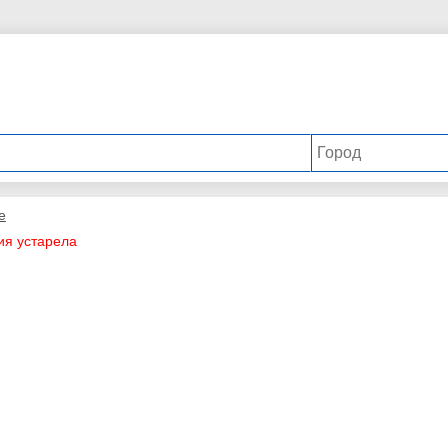
е
ия устарела