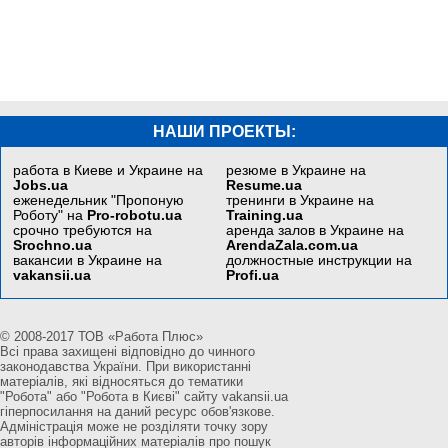
НАШИ ПРОЕКТЫ:
работа в Киеве и Украине на
резюме в Украине на
Jobs.ua
Resume.ua
еженедельник "Пропоную
тренинги в Украине на
Роботу" на
Pro-robotu.ua
Training.ua
срочно требуются на
аренда залов в Украине на
Srochno.ua
ArendaZala.com.ua
вакансии в Украине на
должностные инструкции на
vakansii.ua
Profi.ua
© 2008-2017 ТОВ «Работа Плюс»
Всі права захищені відповідно до чинного
законодавства України. При використанні
матеріалів, які відносяться до тематики
"Робота" або "Робота в Києві" сайту vakansii.ua
гіперпосилання на даний ресурс обов'язкове.
Адміністрація може не розділяти точку зору
авторів інформаційних матеріалів про пошук