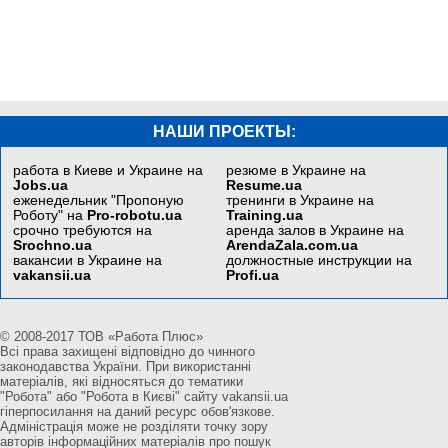
НАШИ ПРОЕКТЫ:
работа в Киеве и Украине на
резюме в Украине на
Jobs.ua
Resume.ua
еженедельник "Пропоную
тренинги в Украине на
Роботу" на
Pro-robotu.ua
Training.ua
срочно требуются на
аренда залов в Украине на
Srochno.ua
ArendaZala.com.ua
вакансии в Украине на
должностные инструкции на
vakansii.ua
Profi.ua
© 2008-2017 ТОВ «Работа Плюс»
Всі права захищені відповідно до чинного
законодавства України. При використанні
матеріалів, які відносяться до тематики
"Робота" або "Робота в Києві" сайту vakansii.ua
гіперпосилання на даний ресурс обов'язкове.
Адміністрація може не розділяти точку зору
авторів інформаційних матеріалів про пошук