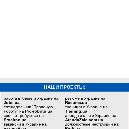
НАШИ ПРОЕКТЫ:
работа в Киеве и Украине на
резюме в Украине на
Jobs.ua
Resume.ua
еженедельник "Пропоную
тренинги в Украине на
Роботу" на
Pro-robotu.ua
Training.ua
срочно требуются на
аренда залов в Украине на
Srochno.ua
ArendaZala.com.ua
вакансии в Украине на
должностные инструкции на
vakansii.ua
Profi.ua