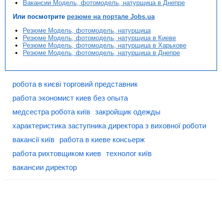
Вакансии Модель, фотомодель, натурщица в Днепре
Или посмотрите
резюме на портале Jobs.ua
Резюме Модель, фотомодель, натурщица
Резюме Модель, фотомодель, натурщица в Киеве
Резюме Модель, фотомодель, натурщица в Харькове
Резюме Модель, фотомодель, натурщица в Днепре
робота в києві торговий представник
работа экономист киев без опыта
медсестра робота київ
закройщик одежды
характеристика заступника директора з виховної роботи
вакансії київ
работа в киеве консьерж
работа рихтовщиком киев
технолог київ
вакансии директор