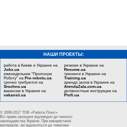
НАШИ ПРОЕКТЫ:
работа в Киеве и Украине на
резюме в Украине на
Jobs.ua
Resume.ua
еженедельник "Пропоную
тренинги в Украине на
Роботу" на
Pro-robotu.ua
Training.ua
срочно требуются на
аренда залов в Украине на
Srochno.ua
ArendaZala.com.ua
вакансии в Украине на
должностные инструкции на
vakansii.ua
Profi.ua
© 2008-2017 ТОВ «Работа Плюс»
Всі права захищені відповідно до чинного
законодавства України. При використанні
матеріалів, які відносяться до тематики