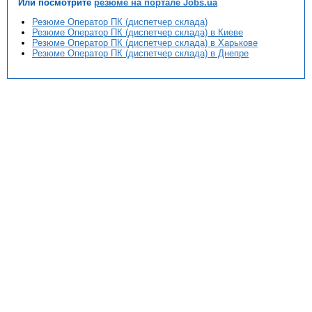
Или посмотрите
резюме на портале Jobs.ua
Резюме Оператор ПК (диспетчер склада)
Резюме Оператор ПК (диспетчер склада) в Киеве
Резюме Оператор ПК (диспетчер склада) в Харькове
Резюме Оператор ПК (диспетчер склада) в Днепре