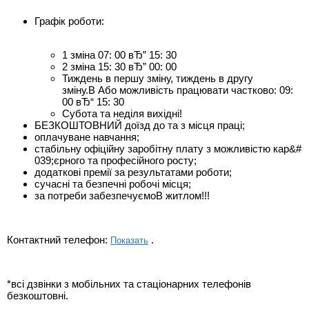
Графік роботи:
1 зміна 07: 00 вЂ” 15: 30
2 зміна 15: 30 вЂ” 00: 00
Тиждень в першу зміну, тиждень в другу
зміну.В Або можливість працювати частково: 09:
00 вЂ“ 15: 30
Субота та неділя вихідні!
БЕЗКОШТОВНИЙ доїзд до та з місця праці;
оплачуване навчання;
стабільну офіційну заробітну плату з можливістю кар&#
039;єрного та професійного росту;
додаткові премії за результатами роботи;
сучасні та безпечні робочі місця;
за потреби забезпечуємоВ житлом!!!
Контактний телефон:
.
Показать
*всі дзвінки з мобільних та стаціонарних телефонів
безкоштовні.