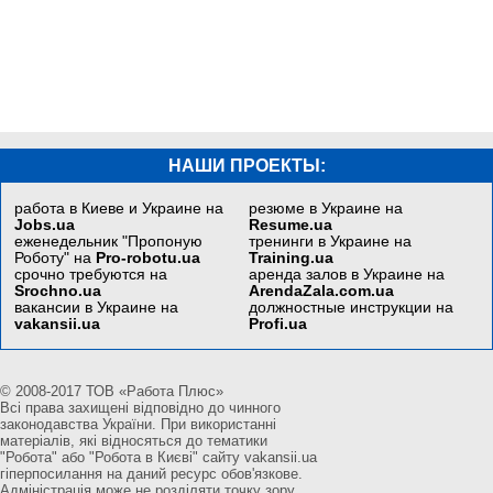
НАШИ ПРОЕКТЫ:
работа в Киеве и Украине на
резюме в Украине на
Jobs.ua
Resume.ua
еженедельник "Пропоную
тренинги в Украине на
Роботу" на
Pro-robotu.ua
Training.ua
срочно требуются на
аренда залов в Украине на
Srochno.ua
ArendaZala.com.ua
вакансии в Украине на
должностные инструкции на
vakansii.ua
Profi.ua
© 2008-2017 ТОВ «Работа Плюс»
Всі права захищені відповідно до чинного
законодавства України. При використанні
матеріалів, які відносяться до тематики
"Робота" або "Робота в Києві" сайту vakansii.ua
гіперпосилання на даний ресурс обов'язкове.
Адміністрація може не розділяти точку зору