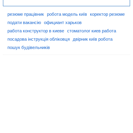
резюме працівник
робота модель київ
коректор резюме
подати вакансію
официант харьков
работа конструктор в киеве
стоматолог киев работа
посадова інструкція обліковця
двірник київ робота
пошук будівельників