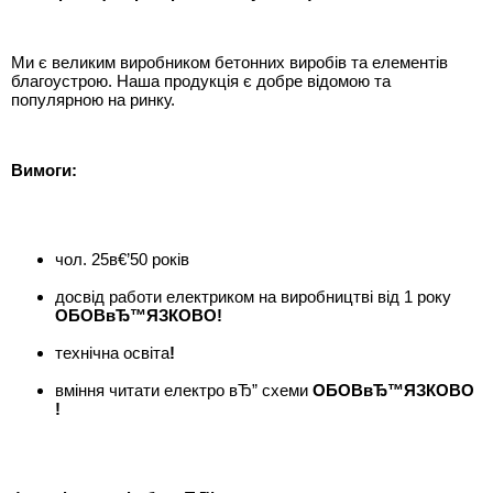
Ми є великим виробником бетонних виробів та елементів
благоустрою. Наша продукція є добре відомою та
популярною на ринку.
Вимоги:
чол. 25в€’50 років
досвід работи електриком на виробництві від 1 року
ОБОВвЂ™ЯЗКОВО!
технічна освіта
!
вміння читати електро вЂ” схеми
ОБОВвЂ™ЯЗКОВО
!