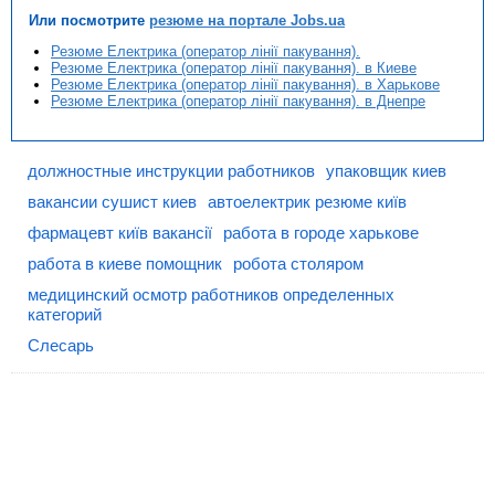
Или посмотрите
резюме на портале Jobs.ua
Резюме Електрика (оператор лінії пакування).
Резюме Електрика (оператор лінії пакування). в Киеве
Резюме Електрика (оператор лінії пакування). в Харькове
Резюме Електрика (оператор лінії пакування). в Днепре
должностные инструкции работников
упаковщик киев
вакансии сушист киев
автоелектрик резюме київ
фармацевт київ вакансії
работа в городе харькове
работа в киеве помощник
робота столяром
медицинский осмотр работников определенных
категорий
Слесарь