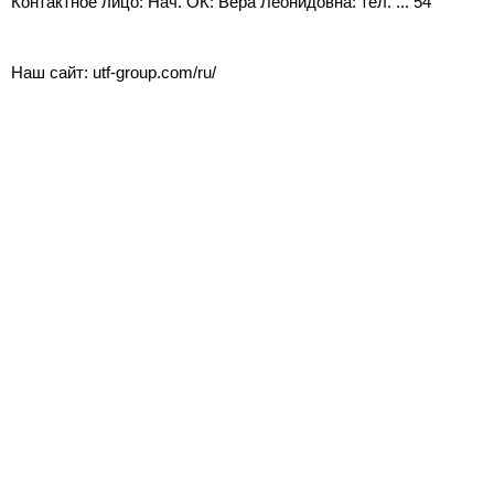
Контактное лицо: Нач. ОК: Вера Леонидовна: тел. ... 54
Наш сайт: utf-group.com/ru/