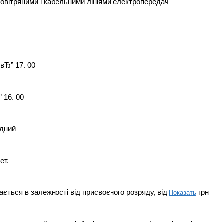
повітряними і кабельними лініями електропередач
 вЂ” 17. 00
 16. 00
ідний
ет.
ється в залежності від присвоєного розряду, від
грн
Показать