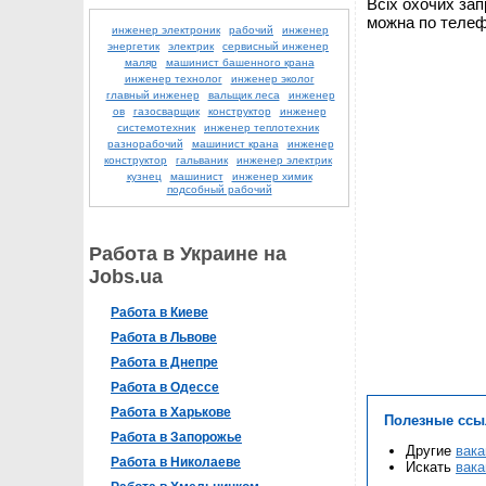
Всіх охочих зап
можна по телефо
инженер электроник
рабочий
инженер
энергетик
электрик
сервисный инженер
маляр
машинист башенного крана
инженер технолог
инженер эколог
главный инженер
вальщик леса
инженер
ов
газосварщик
конструктор
инженер
системотехник
инженер теплотехник
разнорабочий
машинист крана
инженер
конструктор
гальваник
инженер электрик
кузнец
машинист
инженер химик
подсобный рабочий
Работа в Украине на
Jobs.ua
Работа в Киеве
Работа в Львове
Работа в Днепре
Работа в Одессе
Работа в Харькове
Полезные ссы
Работа в Запорожье
Другие
вака
Работа в Николаеве
Искать
вака