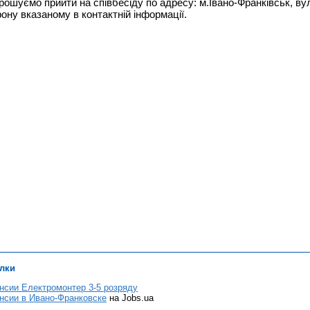
рошуємо прийти на співбесіду по адресу: м.Івано-Франківськ, вул
ну вказаному в контактній інформації.
лки
нсии Електромонтер 3-5 розряду
нсии в Ивано-Франковске
на Jobs.ua