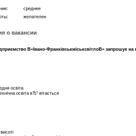
ние:
среднее
оты:
желателен
я о вакансии
дприємство В«Івано-ФранківськміськсвітлоВ» запрошує на по
едня освіта
ехнічна освіта вЂ” вітається
 висоті