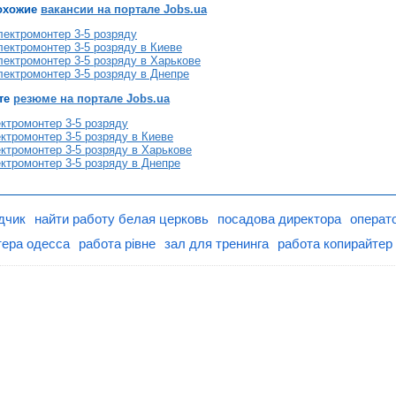
охожие
вакансии на портале Jobs.ua
лектромонтер 3-5 розряду
ектромонтер 3-5 розряду в Киеве
ектромонтер 3-5 розряду в Харькове
ектромонтер 3-5 розряду в Днепре
те
резюме на портале Jobs.ua
ктромонтер 3-5 розряду
ктромонтер 3-5 розряду в Киеве
ктромонтер 3-5 розряду в Харькове
ктромонтер 3-5 розряду в Днепре
дчик
найти работу белая церковь
посадова директора
операто
тера одесса
работа рівне
зал для тренинга
работа копирайтер