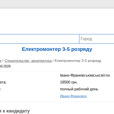
Електромонтер 3-5 розряду
е
/
Строительство, архитектура
/
Електромонтер 3-5 розряду
Івано-Франківськміськсвітло
ата:
18500 грн.
:
полный рабочий день
Ивано-Франковск
 к кандидату