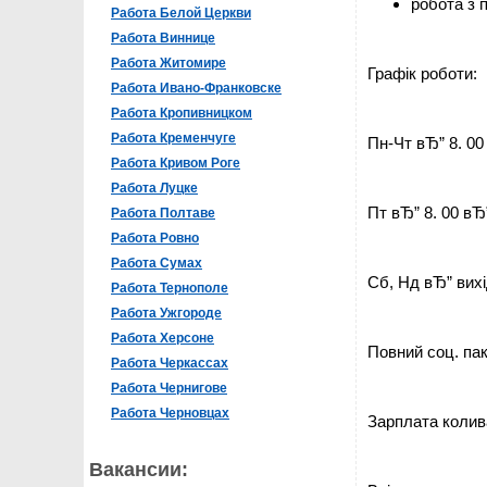
робота з 
Работа Белой Церкви
Работа Виннице
Работа Житомире
Графік роботи:
Работа Ивано-Франковске
Работа Кропивницком
Работа Кременчуге
Пн-Чт вЂ” 8. 00
Работа Кривом Роге
Работа Луцке
Пт вЂ” 8. 00 вЂ”
Работа Полтаве
Работа Ровно
Работа Сумах
Сб, Нд вЂ” вих
Работа Тернополе
Работа Ужгороде
Работа Херсоне
Повний соц. пак
Работа Черкассах
Работа Чернигове
Работа Черновцах
Зарплата колива
Вакансии: