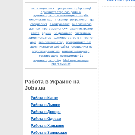
seo специалист
программист php mysql
администратор баз данных
администратор компьютерного клуба
консультант sap
инженер программист
qa
специалист
it консультант
аналитик баз
данных
программист с++
администратор
сайта
админ
3d дизайнер
системный
администратор
администратор в интернет
клуб
seo оптимизатор
программист .net
администратор web сайта
специалист по
сопровождению по
контент менеджер
тестировщик
программист 1с
администратор бд
html верстальщик
программист
Работа в Украине на
Jobs.ua
Работа в Киеве
Работа в Львове
Работа в Днепре
Работа в Одессе
Работа в Харькове
Работа в Запорожье