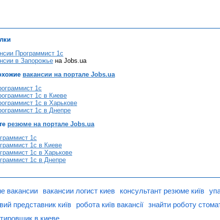
лки
нсии Программист 1c
нсии в Запорожье
на Jobs.ua
охожие
вакансии на портале Jobs.ua
рограммист 1c
рограммист 1c в Киеве
рограммист 1c в Харькове
рограммист 1c в Днепре
те
резюме на портале Jobs.ua
граммист 1c
граммист 1c в Киеве
граммист 1c в Харькове
граммист 1c в Днепре
ие вакансии
вакансии логист киев
консультант резюме київ
уп
овий представник київ
робота київ вакансії
знайти роботу стома
тировщик в киеве