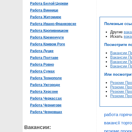
Работа Белой Церкви
Работа Виннице
Работа Житомире
Полезные ссы
Работа Ивано-Франковске
Работа Кропивницком
Другие
вака
Искать
вака
Работа Кременчуге
Работа Кривом Роге
Посмотрите п
Работа Луцке
Вакансии П
Вакансии П
Работа Полтаве
Вакансии П
Работа Ровно
Вакансии П
Работа Сумах
Или посмотри
Работа Тернополе
Резюме Про
Работа Ужгороде
Резюме Про
Резюме Про
Работа Херсоне
Резюме Про
Работа Черкассах
Работа Чернигове
Работа Черновцах
работа горяч
вакансії торг
Вакансии:
резюме проек