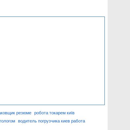
аковщик резюме
робота токарем київ
тологом
водитель погрузчика киев работа