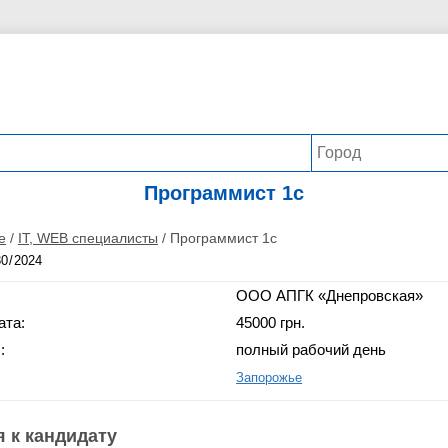
Программист 1c
е
/
IT, WEB специалисты
/
Программист 1c
ООО АПГК «Днепровская»
ата:
45000 грн.
:
полный рабочий день
Запорожье
 к кандидату