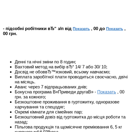
- підсобні робітники вЂ“ з/п від
, 00 до
,
Показать
Показать
00 грн.
Денні та нічні зміни по 8 годин;
Вахтовий метод на вибір вЂ“ 14/ 7 або 30/ 10;
Досвід не обоввЂ™язковий, всьому навчаємо;
Виплата заробітної плати проводиться своєчасно, двічі
на місяць.
Аванс через 7 відпрацьованих днів;
Бонусна програма В«Приведи другаВ» -
Показать
, 00
грн. за кожного;
Безкоштовне проживання в гуртожитку, одноразове
харчування та спецодяг;
Окремі кімнати для сімейних пар;
Безкоштовний довіз від гуртожитка до місця роботи та
назад;
Пільгова продукція та щомісячне преміювання 6, 5 кг
курячого м&# 039;яса.