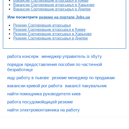
Вакансии Сортировщик вторсырья в Киеве
Вакансии Сортировщик вторсырья в Харькове
Вакансии Сортировщик вторсырья в Днепре
Или посмотрите
резюме на портале Jobs.ua
Резюме Сортировщик вторсырья
Резюме Сортировщик вторсырья в Киеве
Резюме Сортировщик вторсырья в Харькове
Резюме Сортировщик вторсырья в Днепре
работа консерж
менеджер управитель із збуту
порядок предоставления пособия по частичной
безработице
ищу работу в львове
резюме менеджер по продажам
вакансии кривой рог работа
вакансії пакувальник
найти помощника руководителя киев
работа посудомойщицей резюме
найти электромонтажника на работу