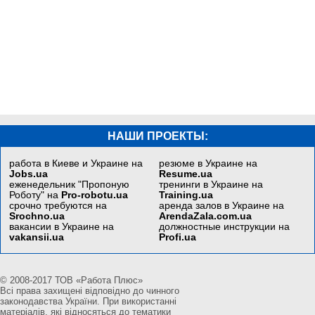
НАШИ ПРОЕКТЫ:
работа в Киеве и Украине на
резюме в Украине на
Jobs.ua
Resume.ua
еженедельник "Пропоную
тренинги в Украине на
Роботу" на
Pro-robotu.ua
Training.ua
срочно требуются на
аренда залов в Украине на
Srochno.ua
ArendaZala.com.ua
вакансии в Украине на
должностные инструкции на
vakansii.ua
Profi.ua
© 2008-2017 ТОВ «Работа Плюс»
Всі права захищені відповідно до чинного
законодавства України. При використанні
матеріалів, які відносяться до тематики