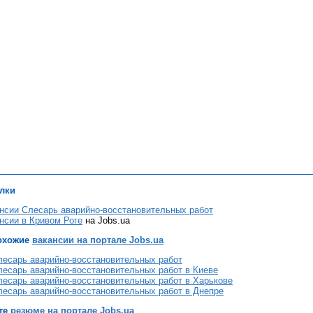
лки
нсии Слесарь аварийно-восстановительных работ
нсии в Кривом Роге
на Jobs.ua
охожие
вакансии на портале Jobs.ua
лесарь аварийно-восстановительных работ
лесарь аварийно-восстановительных работ в Киеве
лесарь аварийно-восстановительных работ в Харькове
лесарь аварийно-восстановительных работ в Днепре
те
резюме на портале Jobs.ua