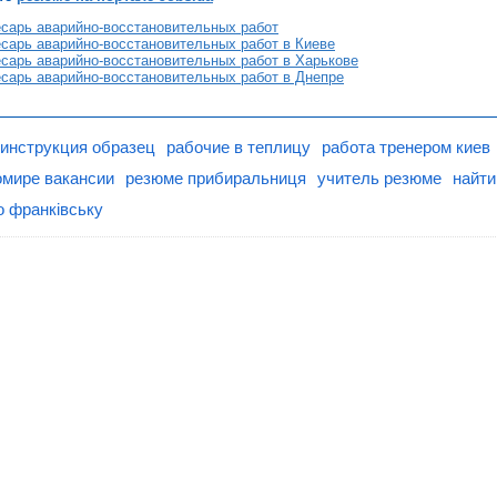
сарь аварийно-восстановительных работ
сарь аварийно-восстановительных работ в Киеве
сарь аварийно-восстановительных работ в Харькове
сарь аварийно-восстановительных работ в Днепре
инструкция образец
рабочие в теплицу
работа тренером киев
омире вакансии
резюме прибиральниця
учитель резюме
найти
о франківську