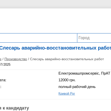
Слесарь аварийно-восстановительных рабо
е
/
Производство
/
Слесарь аварийно-восстановительных работ
Електромашпромсервіс, ПрАТ
ата:
12000 грн.
:
полный рабочий день
Кривой Рог
 к кандидату