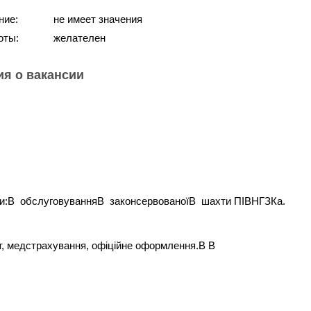
ние:
не имеет значения
оты:
желателен
я о вакансии
ки:В обслуговуванняВ законсервованоїВ шахти ПІВНГЗКа.
т, медстрахування, офіційне оформлення.В В