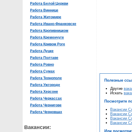
Работа Белой Церкви
Работа Виннице
Работа Житомире
Работа Ивано-Франковске
Работа Кропивницком
Работа Кременчуге
Работа Кривом Роге
Работа Луцке
Работа Полтаве
Работа Ровно
Работа Сумах
Работа Тернополе
Полезные ссы
Работа Ужгороде
Другие
вака
Работа Херсоне
Искать
вака
Работа Черкассах
Посмотрите п
Работа Чернигове
Вакансии С
Работа Черновцах
Вакансии С
Вакансии С
Вакансии С
Вакансии:
Или посмотри