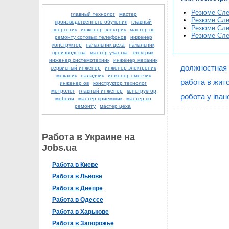
Резюме Сле
главный технолог
мастер
Резюме Сле
производственного обучения
главный
Резюме Сле
энергетик
инженер электрик
мастер по
Резюме Сле
ремонту сотовых телефонов
инженер
конструктор
начальник цеха
начальник
производства
мастер участка
электрик
инженер системотехник
инженер механик
должностная 
сервисный инженер
инженер электроник
механик
наладчик
инженер сметчик
работа в жит
инженер ов
конструктор технолог
метролог
главный инженер
конструктор
робота у іван
мебели
мастер приемщик
мастер по
ремонту
мастер цеха
Работа в Украине на
Jobs.ua
Работа в Киеве
Работа в Львове
Работа в Днепре
Работа в Одессе
Работа в Харькове
Работа в Запорожье