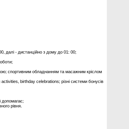
0, далі - дистанційно з дому до 01: 00;
роботи;
ікою; спортивним обладнанням та масажним кріслом
ctivities, birthday celebrations; різні системи бонусів
 допомагає;
ного рівня.