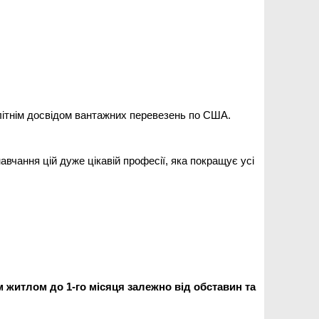
олітнім досвідом вантажних перевезень по США.
вчання цій дуже цікавій професії, яка покращує усі
м житлом до 1-го місяця залежно від обставин та