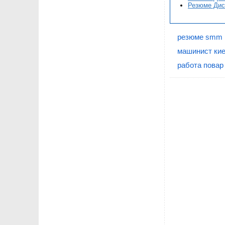
Резюме Дисп
резюме smm 
машинист ки
работа повар