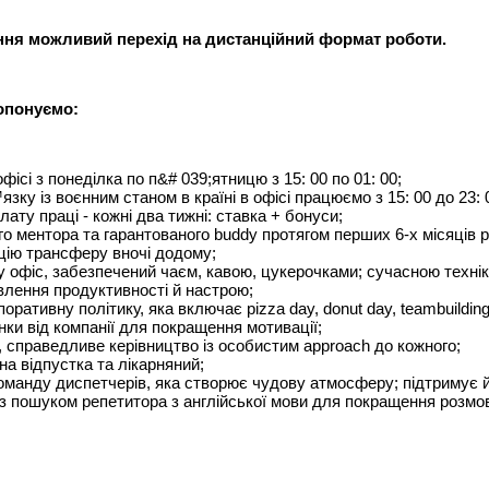
ння можливий перехід на дистанційний формат роботи.
опонуємо:
фісі з понеділка по п&# 039;ятницю з 15: 00 по 01: 00;
зку із воєнним станом в країні в офісі працюємо з 15: 00 до 23: 0
ату праці - кожні два тижні: ставка + бонуси;
о ментора та гарантованого buddy протягом перших 6-х місяців 
ію трансферу вночі додому;
y офіс, забезпечений чаєм, кавою, цукерочками; сучасною техн
влення продуктивності й настрою;
оративну політику, яка включає pizza day, donut day, teambuilding a
нки від компанії для покращення мотивації;
 справедливе керівництво із особистим approach до кожного;
а відпустка та лікарняний;
манду диспетчерів, яка створює чудову атмосферу; підтримує й
з пошуком репетитора з англійської мови для покращення розмов