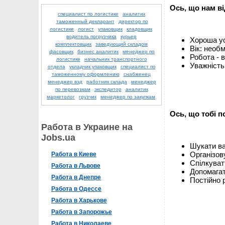
Ось, що нам ві
специалист по логистике
аналитик
таможенный декларант
директор по
логистике
логист
упаковщик
кладовщик
водитель погрузчика
курьер
Хороша ус
комплектовщик
заведующий складом
Вік: необ
фасовщик
бизнес аналитик
менеджер по
Робота - 
логистике
начальник транспортного
Уважність
отдела
укладчик упаковщик
специалист по
таможенному оформлению
снабженец
менеджер вэд
работник склада
менеджер
по перевозкам
экспедитор
аналитик
маркетолог
грузчик
менеджер по закупкам
Ось, що тобі п
Работа в Украине на
Jobs.ua
Шукати ва
Організов
Работа в Киеве
Спілкуват
Работа в Львове
Допомагат
Работа в Днепре
Постійно 
Работа в Одессе
Работа в Харькове
Работа в Запорожье
Работа в Николаеве