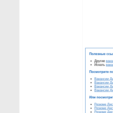
Полезные ссы
Другие
вака
Искать
вака
Посмотрите п
Вакансии Ди
Вакансии Ди
Вакансии Ди
Вакансии Ди
Или посмотри
Резюме Дисп
Резюме Дисп
Резюме Дисп