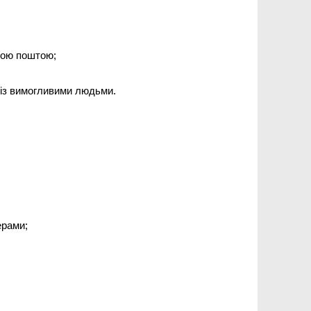
ною поштою;
и із вимогливими людьми.
ерами;