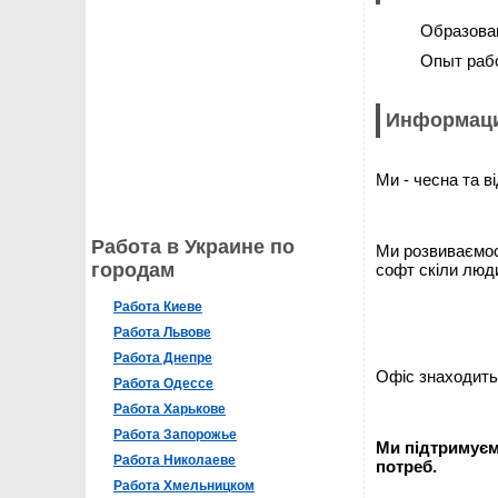
Образова
Опыт раб
Информаци
Ми - чесна та в
Работа в Украине по
Ми розвиваємось
городам
софт скіли люд
Работа Киеве
Работа Львове
Работа Днепре
Офіс знаходитьс
Работа Одессе
Работа Харькове
Работа Запорожье
Ми підтримуємо
Работа Николаеве
потреб.
Работа Хмельницком