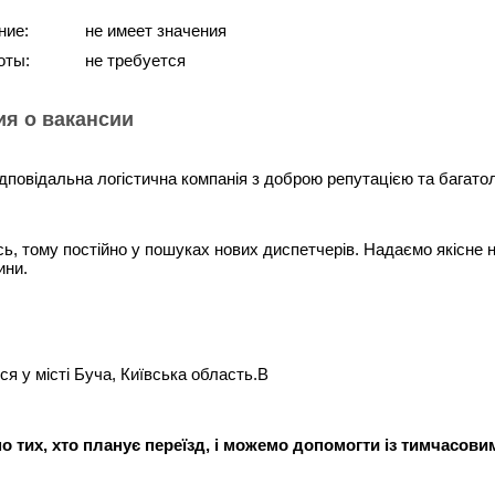
ние:
не имеет значения
оты:
не требуется
я о вакансии
ідповідальна логістична компанія з доброю репутацією та багат
, тому постійно у пошуках нових диспетчерів. Надаємо якісне на
ини.
я у місті Буча, Київська область.В
 тих, хто планує переїзд, і можемо допомогти із тимчасови