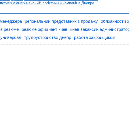
етчер у американській логістичній компанії в Днепре
менеджера
регіональний представник з продажу
обязанности 
ев резюме
резюме официант киев
киев вакансии администрато
 универсал
трудоустройство днепр
работа закройщиком