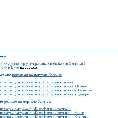
лки
нсии Диспетчер у американській логістичній компанії
нсии в Буче
на Jobs.ua
охожие
вакансии на портале Jobs.ua
спетчер у американській логістичній компанії
спетчер у американській логістичній компанії в Киеве
спетчер у американській логістичній компанії в Харькове
спетчер у американській логістичній компанії в Днепре
те
резюме на портале Jobs.ua
етчер у американській логістичній компанії
етчер у американській логістичній компанії в Киеве
етчер у американській логістичній компанії в Харькове