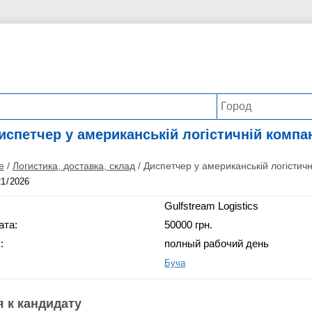
испетчер у американській логістичній компан
е
/
Логистика, доставка, склад
/
Диспетчер у американській логістичн
Gulfstream Logistics
ата:
50000 грн.
:
полный рабочий день
Буча
 к кандидату