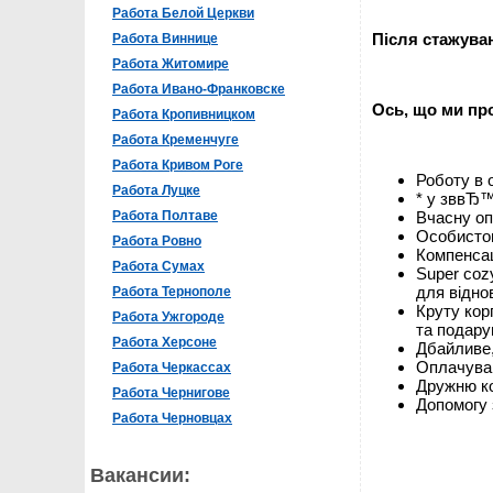
Работа Белой Церкви
Після стажува
Работа Виннице
Работа Житомире
Работа Ивано-Франковске
Ось, що ми пр
Работа Кропивницком
Работа Кременчуге
Работа Кривом Роге
Роботу в о
Работа Луцке
* у зввЂ™я
Работа Полтаве
Вчасну опл
Особистог
Работа Ровно
Компенсац
Работа Сумах
Super coz
для відно
Работа Тернополе
Круту корп
Работа Ужгороде
та подару
Работа Херсоне
Дбайливе,
Оплачуван
Работа Черкассах
Дружню ко
Работа Чернигове
Допомогу 
Работа Черновцах
Вакансии: