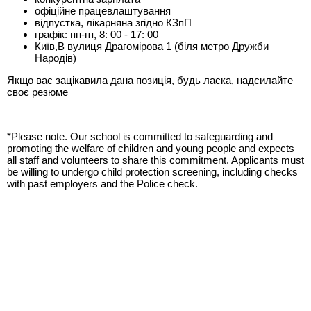
офіційне працевлаштування
відпустка, лікарняна згідно КЗпП
графік: пн-пт, 8: 00 - 17: 00
Київ,В вулиця Драгомірова 1 (біля метро Дружби
Народів)
Якщо вас зацікавила дана позиція, будь ласка, надсилайте
своє резюме
*Please note. Our school is committed to safeguarding and
promoting the welfare of children and young people and expects
all staff and volunteers to share this commitment. Applicants must
be willing to undergo child protection screening, including checks
with past employers and the Police check.