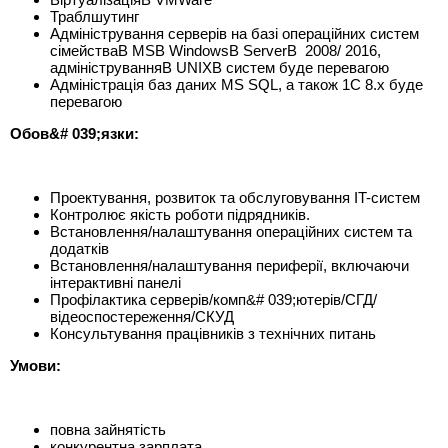
Траблшутинг
Адміністрування серверів на базі операційних систем
сімействаВ MSВ WindowsВ ServerВ 2008/ 2016,
адмініструванняВ UNIXВ систем буде перевагою
Адміністрація баз даних MS SQL, а також 1С 8.x буде
перевагою
Обов&# 039;язки:
Проектування, розвиток та обслуговування IT-систем
Контролює якість роботи підрядників.
Встановлення/налаштування операційних систем та
додатків
Встановлення/налаштування периферії, включаючи
інтерактивні панелі
Профілактика серверів/комп&# 039;ютерів/СГД/
відеоспостереження/СКУД
Консультування працівників з технічних питань
Умови:
повна зайнятість
конкурентна зарплата