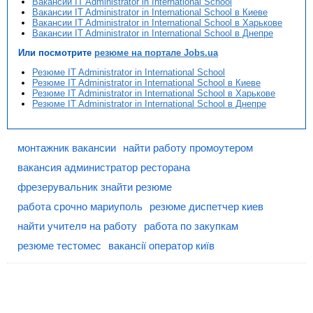
Вакансии IT Administrator in International School
Вакансии IT Administrator in International School в Киеве
Вакансии IT Administrator in International School в Харькове
Вакансии IT Administrator in International School в Днепре
Или посмотрите
резюме на портале Jobs.ua
Резюме IT Administrator in International School
Резюме IT Administrator in International School в Киеве
Резюме IT Administrator in International School в Харькове
Резюме IT Administrator in International School в Днепре
монтажник вакансии
найти работу промоутером
вакансия администратор ресторана
фрезерувальник знайти резюме
работа срочно мариуполь
резюме диспетчер киев
найти учител¤ на работу
работа по закупкам
резюме тестомес
вакансії оператор київ