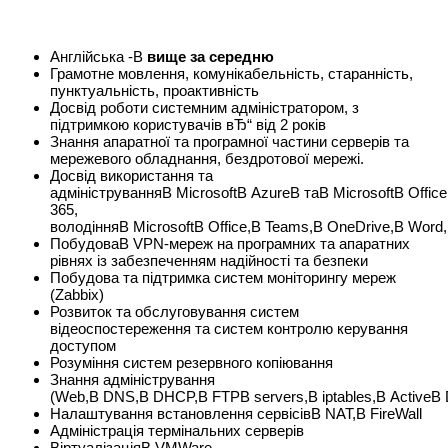
Англійська -В
вище за середню
Грамотне мовлення, комунікабельність, старанність,
пунктуальність, проактивність
Досвід роботи системним адміністратором, з
підтримкою користувачів вЂ“ від 2 років
Знання апаратної та програмної частини серверів та
мережевого обладнання, бездротової мережі.
Досвід використання та
адмініструванняВ MicrosoftВ AzureВ таВ MicrosoftВ Offic
365,
володінняВ MicrosoftВ Office,В Teams,В OneDrive,В Word,
ПобудоваВ VPN-мереж на програмних та апаратних
рівнях із забезпеченням надійності та безпеки
Побудова та підтримка систем моніторингу мереж
(Zabbix)
Розвиток та обслуговування систем
відеоспостереження та систем контролю керування
доступом
Розуміння систем резервного копіювання
Знання адміністрування
(Web,В DNS,В DHCP,В FTPВ servers,В iptables,В ActiveВ D
Налаштування встановлення сервісівВ NAT,В FireWall
Адміністрація термінальних серверів
ВіртуалізаціяВ VMWare