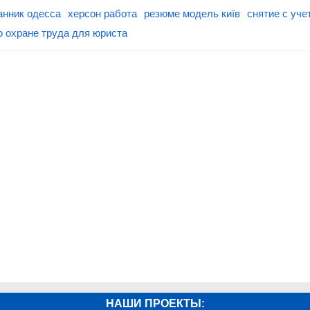
анник одесса
херсон работа
резюме модель київ
снятие с уче
о охране труда для юриста
НАШИ ПРОЕКТЫ: