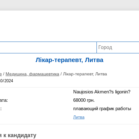
Лікар-терапевт, Литва
е
/
Медицина, фармацевтика
/
Лікар-терапевт, Литва
Naujosios Akmen?s ligonin?
ата:
68000 грн.
:
плавающий график работы
Литва
 к кандидату