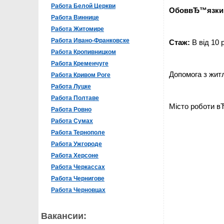
Работа Белой Церкви
ОбоввЂ™язки
Работа Виннице
Работа Житомире
Работа Ивано-Франковске
Стаж:
В від 10 
Работа Кропивницком
Работа Кременчуге
Допомога з жит
Работа Кривом Роге
Работа Луцке
Работа Полтаве
Місто роботи в
Работа Ровно
Работа Сумах
Работа Тернополе
Работа Ужгороде
Работа Херсоне
Работа Черкассах
Работа Чернигове
Работа Черновцах
Вакансии: