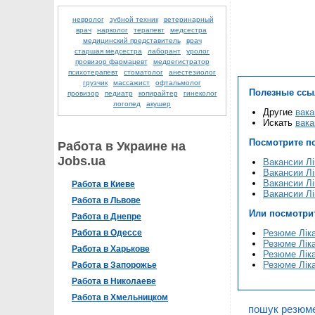
невролог
зубной техник
ветеринарный
врач
нарколог
терапевт
медсестра
медицинский представитель
врач
старшая медсестра
лаборант
уролог
провизор фармацевт
медрегистратор
психотерапевт
стоматолог
анестезиолог
грузчик
массажист
офтальмолог
Полезные ссы
провизор
педиатр
копирайтер
гинеколог
логопед
акушер
Другие
вака
Искать
вака
Посмотрите п
Работа в Украине на
Jobs.ua
Вакансии Лі
Вакансии Лі
Вакансии Лі
Работа в Киеве
Вакансии Лі
Работа в Львове
Или посмотри
Работа в Днепре
Работа в Одессе
Резюме Ліка
Резюме Ліка
Работа в Харькове
Резюме Ліка
Резюме Ліка
Работа в Запорожье
Работа в Николаеве
Работа в Хмельницком
пошук резюме