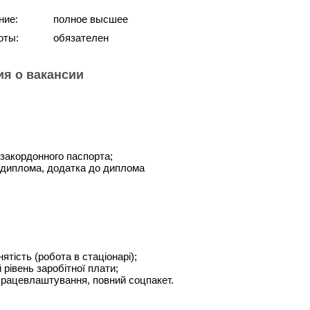
ние:
полное высшее
оты:
обязателен
я о вакансии
 закордонного паспорта;
 диплома, додатка до диплома
ятість (робота в стаціонарі);
 рівень заробітної плати;
працевлаштування, повний соцпакет.