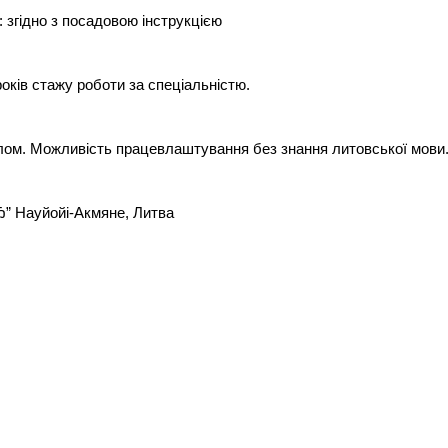
: згідно з посадовою інструкцією
років стажу роботи за спеціальністю.
лом. Можливість працевлаштування без знання литовської мови
Ђ” Науйойі-Акмяне, Литва