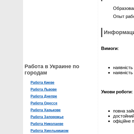
Образова
Опыт раб
Информаци
Вимоги
:
Работа в Украине по
наявність
городам
наявність
Работа Киеве
Работа Львове
Умови роботи
:
Работа Днепре
Работа Одессе
Работа Харькове
повна зайн
достойний
Работа Запорожье
офіційне 
Работа Николаеве
Работа Хмельницком