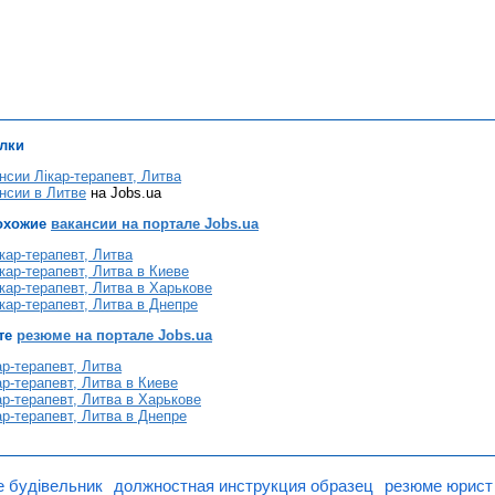
лки
нсии Лікар-терапевт, Литва
нсии в Литве
на Jobs.ua
охожие
вакансии на портале Jobs.ua
кар-терапевт, Литва
кар-терапевт, Литва в Киеве
кар-терапевт, Литва в Харькове
кар-терапевт, Литва в Днепре
те
резюме на портале Jobs.ua
р-терапевт, Литва
р-терапевт, Литва в Киеве
р-терапевт, Литва в Харькове
р-терапевт, Литва в Днепре
 будівельник
должностная инструкция образец
резюме юрист