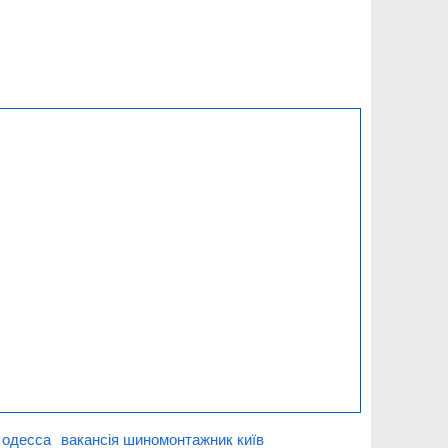
 одесса
вакансія шиномонтажник київ