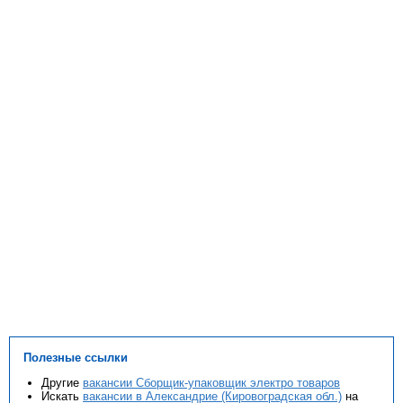
Полезные ссылки
Другие
вакансии Сборщик-упаковщик электро товаров
Искать
вакансии в Александрие (Кировоградская обл.)
на