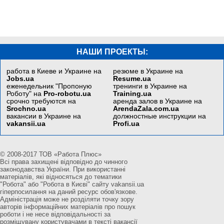
НАШИ ПРОЕКТЫ:
работа в Киеве и Украине на
резюме в Украине на
Jobs.ua
Resume.ua
еженедельник "Пропоную
тренинги в Украине на
Роботу" на
Pro-robotu.ua
Training.ua
срочно требуются на
аренда залов в Украине на
Srochno.ua
ArendaZala.com.ua
вакансии в Украине на
должностные инструкции на
vakansii.ua
Profi.ua
© 2008-2017 ТОВ «Работа Плюс»
Всі права захищені відповідно до чинного
законодавства України. При використанні
матеріалів, які відносяться до тематики
"Робота" або "Робота в Києві" сайту vakansii.ua
гіперпосилання на даний ресурс обов'язкове.
Адміністрація може не розділяти точку зору
авторів інформаційних матеріалів про пошук
роботи і не несе відповідальності за
розміщувану користувачами в тексті вакансії