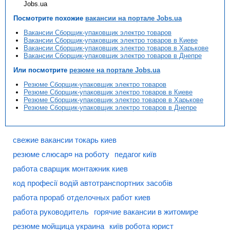
Jobs.ua
Посмотрите похожие
вакансии на портале Jobs.ua
Вакансии Сборщик-упаковщик электро товаров
Вакансии Сборщик-упаковщик электро товаров в Киеве
Вакансии Сборщик-упаковщик электро товаров в Харькове
Вакансии Сборщик-упаковщик электро товаров в Днепре
Или посмотрите
резюме на портале Jobs.ua
Резюме Сборщик-упаковщик электро товаров
Резюме Сборщик-упаковщик электро товаров в Киеве
Резюме Сборщик-упаковщик электро товаров в Харькове
Резюме Сборщик-упаковщик электро товаров в Днепре
свежие вакансии токарь киев
резюме слюсар¤ на роботу
педагог київ
работа сварщик монтажник киев
код професії водій автотранспортних засобів
работа прораб отделочных работ киев
работа руководитель
горячие вакансии в житомире
резюме мойщица украина
київ робота юрист