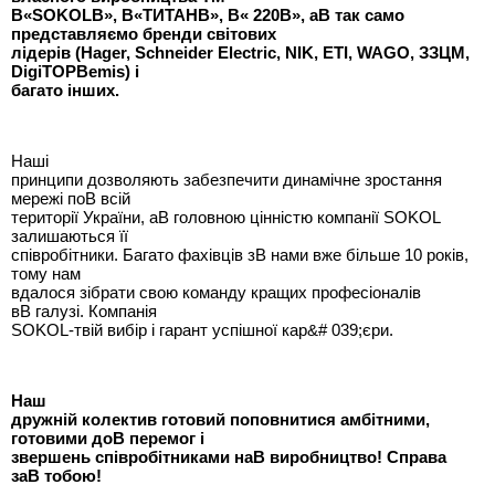
В«SOKOLВ», В«ТИТАНВ», В« 220В», аВ так само
представляємо бренди світових
лідерів (Hager, Schneider Electric, NIK, ETI, WAGO, ЗЗЦМ,
DigiTOPBemis) і
багато інших.
Наші
принципи дозволяють забезпечити динамічне зростання
мережі поВ всій
території України, аВ головною цінністю компанії SOKOL
залишаються її
співробітники. Багато фахівців зВ нами вже більше 10 років,
тому нам
вдалося зібрати свою команду кращих професіоналів
вВ галузі. Компанія
SOKOL-твій вибір і гарант успішної кар&# 039;єри.
Наш
дружній колектив готовий поповнитися амбітними,
готовими доВ перемог і
звершень співробітниками наВ виробництво! Справа
заВ тобою!