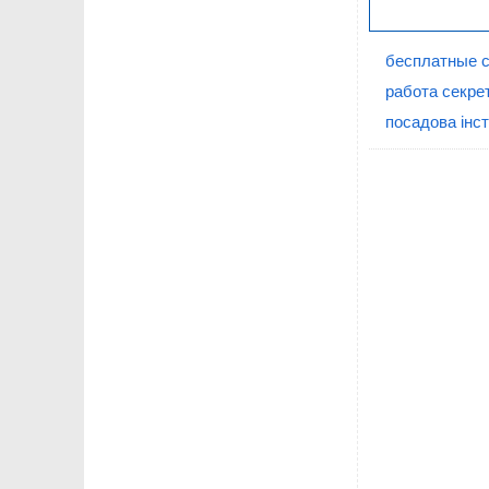
бесплатные с
работа секре
посадова інст