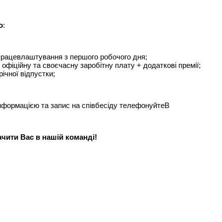
о
:
працевлаштування з першого робочого дня;
 офіційну та своєчасну заробітну плату + додаткові премії;
річної відпустки;
нформацією та запис на співбесіду телефонуйтеВ
чити Вас в нашій команді!