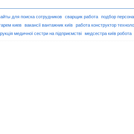
айты для поиска сотрудников
сварщик работа
подбор персона
тарем киев
вакансії вантажник київ
работа конструктор технол
рукція медичної сестри на підприємстві
медсестра київ робота