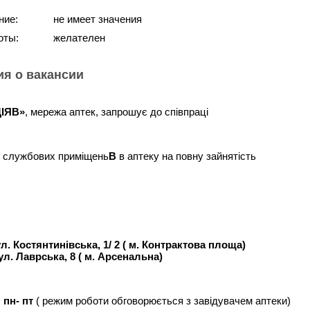
ние:
не имеет значения
оты:
желателен
я о вакансии
ІЯВ»
, мережа аптек, запрошує до співпраці
 службових приміщень
В
в аптеку на повну зайнятість
ул. Костянтинівська, 1/ 2 ( м. Контрактова площа)
вул. Лаврська, 8 ( м. Арсенальна)
 пн- пт
( режим роботи обговорюється з завідувачем аптеки)