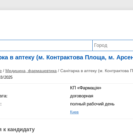
рка в аптеку (м. Контрактова Площа, м. Арсе
е
/
Медицина, фармацевтика
/
Санітарка в аптеку (м. Контрактова 
КП «Фармація»
ата:
договорная
:
полный рабочий день
Киев
 к кандидату