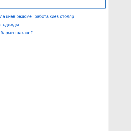
ла киев резюме
работа киев столяр
ог одежды
бармен вакансії