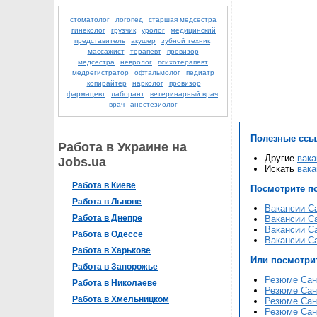
стоматолог
логопед
старшая медсестра
гинеколог
грузчик
уролог
медицинский
представитель
акушер
зубной техник
массажист
терапевт
провизор
медсестра
невролог
психотерапевт
медрегистратор
офтальмолог
педиатр
копирайтер
нарколог
провизор
фармацевт
лаборант
ветеринарный врач
врач
анестезиолог
Полезные ссы
Работа в Украине на
Другие
вака
Jobs.ua
Искать
вака
Работа в Киеве
Посмотрите п
Работа в Львове
Вакансии Са
Работа в Днепре
Вакансии Са
Вакансии Са
Работа в Одессе
Вакансии Са
Работа в Харькове
Или посмотри
Работа в Запорожье
Резюме Сані
Работа в Николаеве
Резюме Сані
Работа в Хмельницком
Резюме Сані
Резюме Сані