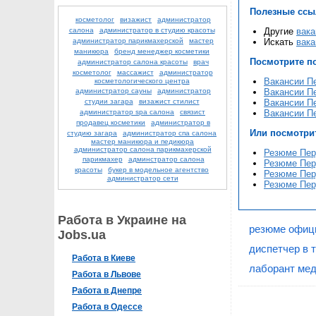
Полезные ссы
косметолог
визажист
администратор
салона
администратор в студию красоты
Другие
вака
администратор парикмахерской
мастер
Искать
вака
маникюра
бренд менеджер косметики
Посмотрите п
администратор салона красоты
врач
косметолог
массажист
администратор
Вакансии Пе
косметологического центра
администратор сауны
администратор
Вакансии Пе
студии загара
визажист стилист
Вакансии Пе
администратор spa салона
связист
Вакансии Пе
продавец косметики
администратор в
Или посмотри
студию загара
администратор спа салона
мастер маникюра и педикюра
администратор салона парикмахерской
Резюме Перу
парикмахер
админстратор салона
Резюме Перу
красоты
букер в модельное агентство
Резюме Перу
администратор сети
Резюме Перу
Работа в Украине на
резюме офиц
Jobs.ua
диспетчер в т
Работа в Киеве
лаборант мед
Работа в Львове
Работа в Днепре
Работа в Одессе