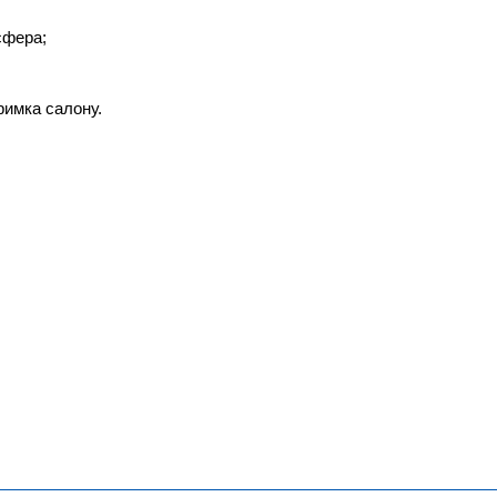
сфера;
римка салону.