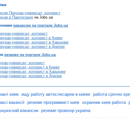
лки
нсии Перукар-універсал, колорист
нсии в Павлограде
на Jobs.ua
охожие
вакансии на портале Jobs.ua
рукар-універсал, колорист
рукар-універсал, колорист в Киеве
рукар-універсал, колорист в Харькове
рукар-універсал, колорист в Днепре
те
резюме на портале Jobs.ua
кар-універсал, колорист
кар-універсал, колорист в Киеве
кар-універсал, колорист в Харькове
кар-універсал, колорист в Днепре
иант киев
ищу работу автослесарем в киеве
работа срочно кр
аксі вакансії
резюме программист киев
охранник киев работа
ицинский вакансии
резюме провізор україна