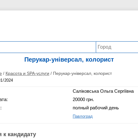
Перукар-універсал, колорист
е
/
Красота и SPA-услуги
/
Перукар-універсал, колорист
Саліковська Ольга Сергіївна
ата:
20000 грн.
:
полный рабочий день
Павлоград
 к кандидату