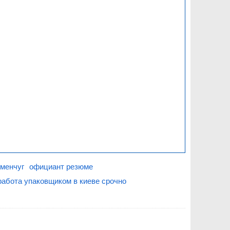
еменчуг
официант резюме
работа упаковщиком в киеве срочно