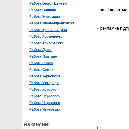
Работа Белой Церкви
- затишна атмо
Работа Виннице
Работа Житомире
Работа Ивано-Франковске
- рекламна підт
Работа Кропивницком
Работа Кременчуге
Работа Кривом Роге
Работа Луцке
Работа Полтаве
Работа Ровно
Работа Сумах
Работа Тернополе
Работа Ужгороде
Работа Херсоне
Работа Черкассах
Работа Чернигове
Работа Черновцах
Вакансии: