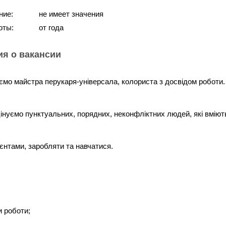
ние:
не имеет значения
оты:
от года
я о вакансии
ємо майстра перукаря-універсала, колориста з досвідом роботи.
інуємо пунктуальних, порядних, неконфліктних людей, які вміют
єнтами, заробляти та навчатися.
и роботи;