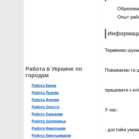
Образова
Опыт раб
Информаци
Терміново шука
Работа в Украине по
Поважаємо та ц
городам
Работа Киеве
працювати з клі
Работа Львове
Работа Днепре
Работа Одессе
У нас:
Работа Харькове
Работа Запорожье
Работа Николаеве
- достойні умов
Работа Хмельницком