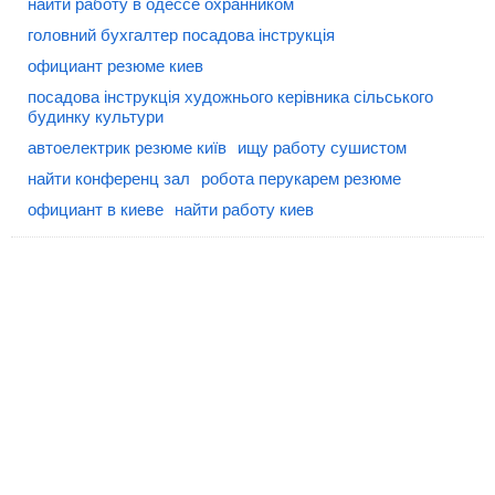
найти работу в одессе охранником
головний бухгалтер посадова інструкція
официант резюме киев
посадова інструкція художнього керівника сільського
будинку культури
автоелектрик резюме київ
ищу работу сушистом
найти конференц зал
робота перукарем резюме
официант в киеве
найти работу киев