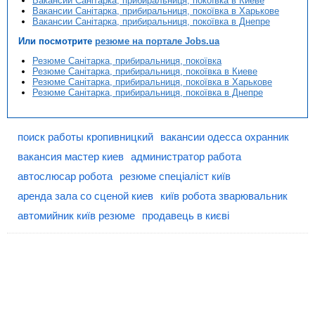
Вакансии Санітарка, прибиральниця, покоївка в Киеве
Вакансии Санітарка, прибиральниця, покоївка в Харькове
Вакансии Санітарка, прибиральниця, покоївка в Днепре
Или посмотрите
резюме на портале Jobs.ua
Резюме Санітарка, прибиральниця, покоївка
Резюме Санітарка, прибиральниця, покоївка в Киеве
Резюме Санітарка, прибиральниця, покоївка в Харькове
Резюме Санітарка, прибиральниця, покоївка в Днепре
поиск работы кропивницкий
вакансии одесса охранник
вакансия мастер киев
администратор работа
автослюсар робота
резюме спеціаліст київ
аренда зала со сценой киев
київ робота зварювальник
автомийник київ резюме
продавець в києві