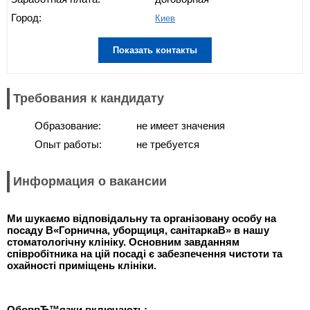
Город:
Киев
Показать контакты
Требования к кандидату
Образование:
не имеет значения
Опыт работы:
не требуется
Информация о вакансии
Ми шукаємо відповідальну та організовану особу на
посаду В«Горнична, уборщиця, санітаркаВ» в нашу
стоматологічну клініку. Основним завданням
співробітника на цій посаді є забезпечення чистоти та
охайності приміщень клініки.
ОбоввЂ™язки включають: