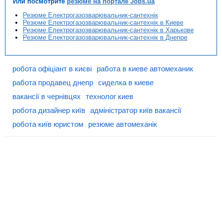
Или посмотрите
резюме на портале Jobs.ua
Резюме Електрогазозварювальник-сантехнік
Резюме Електрогазозварювальник-сантехнік в Киеве
Резюме Електрогазозварювальник-сантехнік в Харькове
Резюме Електрогазозварювальник-сантехнік в Днепре
робота офіціант в києві
работа в киеве автомеханик
работа продавец днепр
сиделка в киеве
вакансії в чернівцях
технолог киев
робота дизайнер київ
адміністратор київ вакансії
робота київ юристом
резюме автомеханік