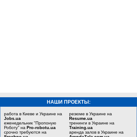
НАШИ ПРОЕКТЫ:
работа в Киеве и Украине на
резюме в Украине на
Jobs.ua
Resume.ua
еженедельник "Пропоную
тренинги в Украине на
Роботу" на
Pro-robotu.ua
Training.ua
срочно требуются на
аренда залов в Украине на
Srochno.ua
ArendaZala.com.ua