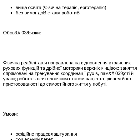
вища освіта (Фізична терапія, ерготерапія)
без вимог доВ стажу роботиВ
Обов&# 039;язки:
Фізична реабілітація направлена на відновлення втрачених
рухових функцій та дрібної моторики верхніх кінцівок; заняття
спрямовані на тренування координації рухів, пам&# 039;яті й
уваги; робота з психологічним станом пацієнта, рівнем його
пристосованості до самостійного життя у побуті.
Умови:
офіційне працевлаштування
соціальний пакет