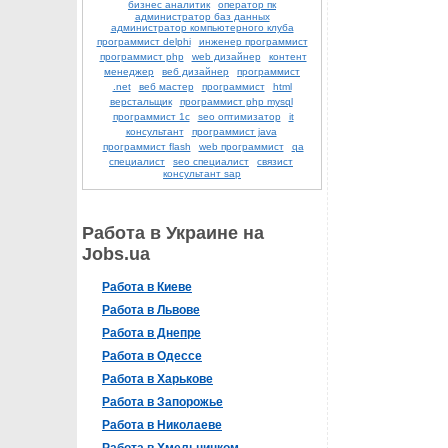
бизнес аналитик
оператор пк
администратор баз данных
администратор компьютерного клуба
программист delphi
инженер программист
программист php
web дизайнер
контент
менеджер
веб дизайнер
программист
.net
веб мастер
программист
html
верстальщик
программист php mysql
программист 1с
seo оптимизатор
it
консультант
программист java
программист flash
web программист
qa
специалист
seo специалист
связист
консультант sap
Работа в Украине на
Jobs.ua
Работа в Киеве
Работа в Львове
Работа в Днепре
Работа в Одессе
Работа в Харькове
Работа в Запорожье
Работа в Николаеве