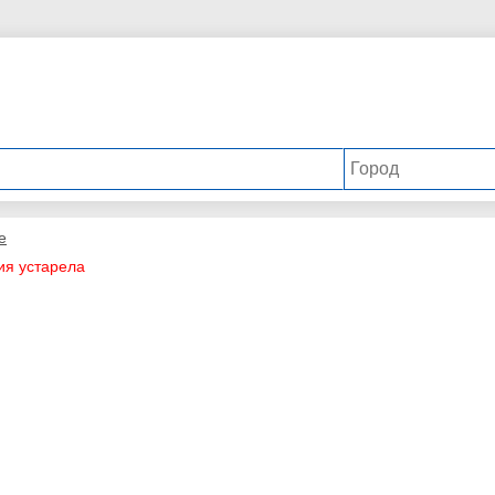
е
ия устарела