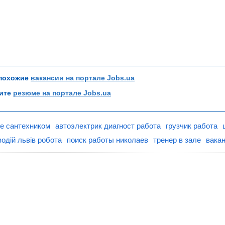
 похожие
вакансии на портале Jobs.ua
рите
резюме на портале Jobs.ua
ве сантехником
автоэлектрик диагност работа
грузчик работа
водій львів робота
поиск работы николаев
тренер в зале
вакан