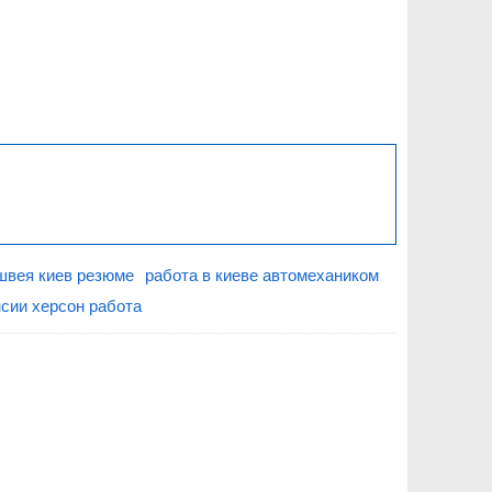
швея киев резюме
работа в киеве автомехаником
сии херсон работа