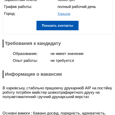
График работы:
полный рабочий день
Город:
Харьков
Показать контакты
Требования к кандидату
Образование:
не имеет значения
Опыт работы:
не требуется
Информация о вакансии
В харківську, стабільно працюючу друкарнюВ АІР на постійну
роботу потрібен майстер шовкотрафаретного друку на
полуавтоматичний і ручний друкарський верстат.
Основні вимоги : бажано досвід, порядність, адекватність,