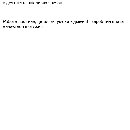
відсутність шкідливих звичок
Робота постійна, цілий рік, умови відмінніВ , заробітна плата
видається щотижня