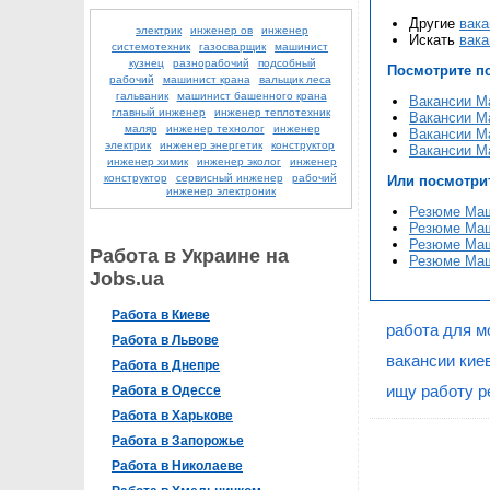
Другие
вака
электрик
инженер ов
инженер
Искать
вака
системотехник
газосварщик
машинист
кузнец
разнорабочий
подсобный
Посмотрите п
рабочий
машинист крана
вальщик леса
гальваник
машинист башенного крана
Вакансии Ма
главный инженер
инженер теплотехник
Вакансии Ма
маляр
инженер технолог
инженер
Вакансии Ма
электрик
инженер энергетик
конструктор
Вакансии Ма
инженер химик
инженер эколог
инженер
конструктор
сервисный инженер
рабочий
Или посмотри
инженер электроник
Резюме Маш
Резюме Маши
Резюме Маш
Работа в Украине на
Резюме Маш
Jobs.ua
Работа в Киеве
работа для м
Работа в Львове
вакансии кие
Работа в Днепре
ищу работу р
Работа в Одессе
Работа в Харькове
Работа в Запорожье
Работа в Николаеве