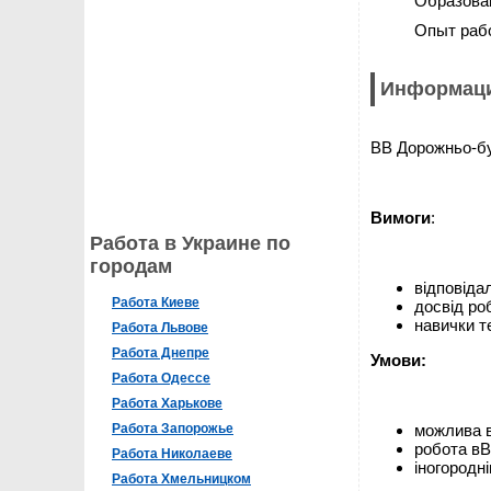
Образова
Опыт раб
Информаци
ВВ Дорожньо-бу
Вимоги
:
Работа в Украине по
городам
відповідал
Работа Киеве
досвід роб
навички т
Работа Львове
Работа Днепре
Умови:
Работа Одессе
Работа Харькове
Работа Запорожье
можлива в
робота вВ
Работа Николаеве
іногородн
Работа Хмельницком