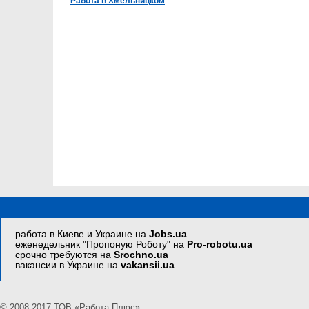
Работа в Хмельницком
работа в Киеве и Украине на
Jobs.ua
еженедельник "Пропоную Роботу" на
Pro-robotu.ua
срочно требуются на
Srochno.ua
вакансии в Украине на
vakansii.ua
© 2008-2017 ТОВ «Работа Плюс»