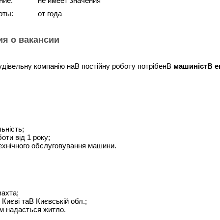
ние:
не имеет значения
оты:
от года
я о вакансии
дівельну компанію наВ постійну роботу потрібенВ
машиністВ
е
ьність;
оти від 1 року;
ехнічного обслуговування машини.
ахта;
 Києві таВ Києвській обл.;
ім надається житло.