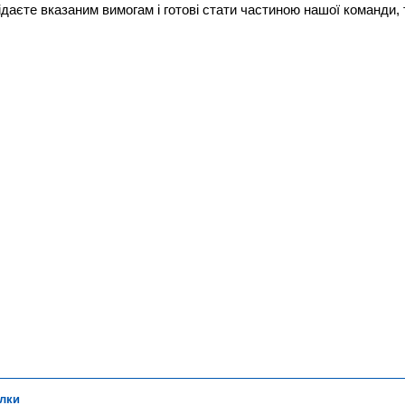
даєте вказаним вимогам і готові стати частиною нашої команди,
лки