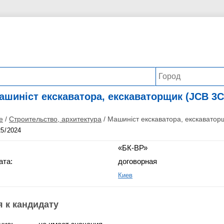
ашиніст екскаватора, екскаваторщик (JCB 3C
е
/
Строительство, архитектура
/
Машиніст екскаватора, екскаватор
«БК-ВР»
ата:
договорная
Киев
 к кандидату