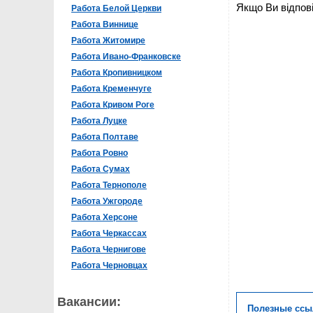
Якщо Ви відпові
Работа Белой Церкви
Работа Виннице
Работа Житомире
Работа Ивано-Франковске
Работа Кропивницком
Работа Кременчуге
Работа Кривом Роге
Работа Луцке
Работа Полтаве
Работа Ровно
Работа Сумах
Работа Тернополе
Работа Ужгороде
Работа Херсоне
Работа Черкассах
Работа Чернигове
Работа Черновцах
Вакансии:
Полезные ссы