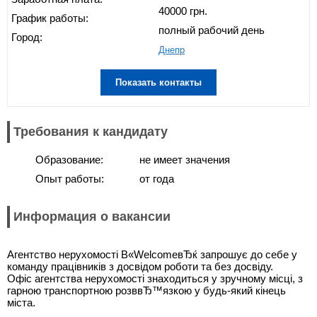
40000 грн.
График работы:
полный рабочий день
Город:
Днепр
Показать контакты
Требования к кандидату
Образование:
не имеет значения
Опыт работы:
от года
Информация о вакансии
Агентство нерухомості В«WelcomeвЂќ запрошує до себе у
команду працівників з досвідом роботи та без досвіду.
Офіс агентства нерухомості знаходиться у зручному місці, з
гарною транспортною розввЂ™язкою у будь-який кінець
міста.