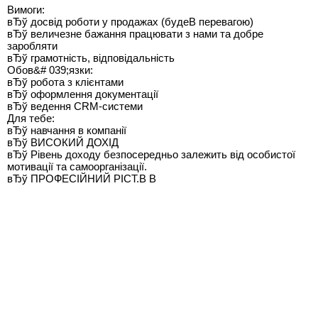
Вимоги:
вЂў досвід роботи у продажах (будеВ перевагою)
вЂў величезне бажання працювати з нами та добре
заробляти
вЂў грамотність, відповідальність
Обов&# 039;язки:
вЂў робота з клієнтами
вЂў оформлення документації
вЂў ведення CRM-системи
Для тебе:
вЂў навчання в компанії
вЂў ВИСОКИЙ ДОХІД
вЂў Рівень доходу безпосередньо залежить від особистої
мотивації та самоорганізації.
вЂў ПРОФЕСІЙНИЙ PICT.В В