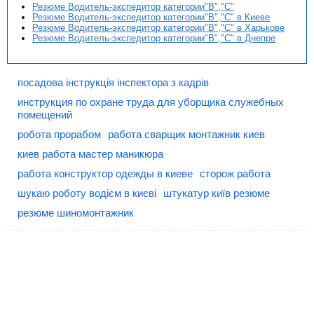
Резюме Водитель-экспедитор категории"В","С"
Резюме Водитель-экспедитор категории"В","С" в Киеве
Резюме Водитель-экспедитор категории"В","С" в Харькове
Резюме Водитель-экспедитор категории"В","С" в Днепре
посадова інструкція інспектора з кадрів
инструкция по охране труда для уборщика служебных
помещений
робота прорабом
работа сварщик монтажник киев
киев работа мастер маникюра
работа конструктор одежды в киеве
сторож работа
шукаю роботу водієм в києві
штукатур київ резюме
резюме шиномонтажник