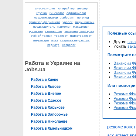
анестезиолог
копирайтер
акушер
грузчик
гинеколог
офтальмолог
медрегистратор
лаборант
логопед
провизор фармацевт
уролог
медицинский
представитель
нарколог
массажист
провизор
стоматолог
ветеринарный врач
Полезные ссы
зубной техник
терапевт
психотерапевт
медсестра
врач
старшая медсестра
Другие
вака
педиатр
невролог
Искать
вака
Посмотрите п
Работа в Украине на
Вакансии Фі
Вакансии Фі
Jobs.ua
Вакансии Фі
Вакансии Фі
Работа в Киеве
Или посмотри
Работа в Львове
Работа в Днепре
Резюме Фізи
Резюме Фізи
Работа в Одессе
Резюме Фізи
Работа в Харькове
Резюме Фізи
Работа в Запорожье
Работа в Николаеве
резюме конст
Работа в Хмельницком
ассистент вр