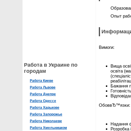
Образова
Опыт раб
Информаци
Вимоги:
Работа в Украине по
Вища осві
городам
освіта (м
(спеціалі
реабілітац
Работа Киеве
Бажання п
Работа Львове
Готовніст
Работа Днепре
Відповіда
Работа Одессе
ОбоввЂ™язки:
Работа Харькове
Работа Запорожье
Работа Николаеве
Надання фі
Работа Хмельницком
Розробка 