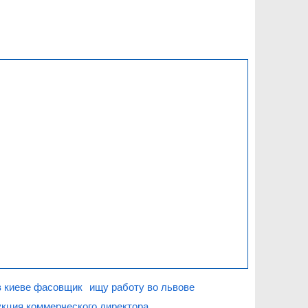
в киеве фасовщик
ищу работу во львове
кция коммерческого директора