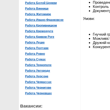
Проведенн
Работа Белой Церкви
Контроль 
Работа Виннице
Документу
Работа Житомире
Умови:
Работа Ивано-Франковске
Работа Кропивницком
Работа Кременчуге
Гнучкий г
Работа Кривом Роге
Можливіст
Дружній к
Работа Луцке
Конкурент
Работа Полтаве
Работа Ровно
Работа Сумах
Работа Тернополе
Работа Ужгороде
Работа Херсоне
Работа Черкассах
Работа Чернигове
Работа Черновцах
Вакансии: