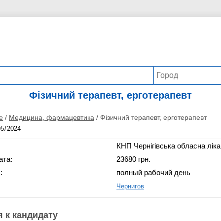
Фізичний терапевт, ерготерапевт
е
/
Медицина, фармацевтика
/
Фізичний терапевт, ерготерапевт
КНП Чернігівська обласна лік
ата:
23680 грн.
:
полный рабочий день
Чернигов
 к кандидату