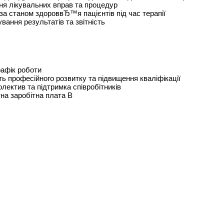
я лікувальних вправ та процедур
за станом здороввЂ™я пацієнтів під час терапії
вання результатів та звітність
рафік роботи
ь професійного розвитку та підвищення кваліфікації
олектив та підтримка співробітників
на заробітна плата В