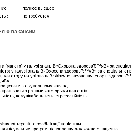
ние:
полное высшее
оты:
не требуется
я о вакансии
та (магістр) у галузі знань В«Охорона здороввЂ™яВ» за спеціал
агістр) у галузі знань В«Охорона здороввЂ™яВ» за спеціальністю
ст, магістр) у галузі знань В«Фізичне виховання, спорт і здоро
іяВ».
рацювати в лікувальному закладі
ь працювати з різними категоріями пацієнтів
льність, комунікабельність, стресостійкість
зичної терапії та реабілітації пацієнтам
індивідуальних програм відновлення для кожного пацієнта