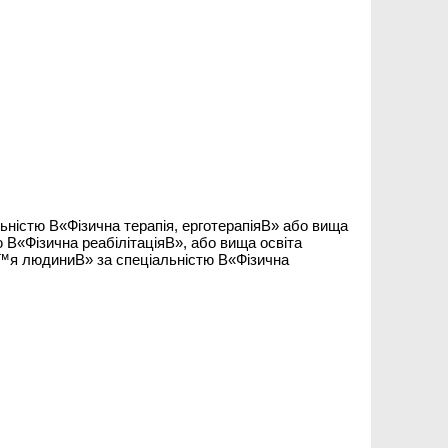
ьністю В«Фізична терапія, ерготерапіяВ» або вища
 В«Фізична реабілітаціяВ», або вища освіта
ввЂ™я людиниВ» за спеціальністю В«Фізична