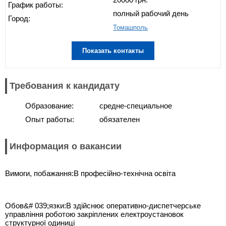
График работы:
полный рабочий день
Город:
Томашполь
Показать контакты
Требования к кандидату
Образование:
средне-специальное
Опыт работы:
обязателен
Информация о вакансии
Вимоги, побажання:В професійно-технічна освіта
Обов&# 039;язки:В здійснює оперативно-диспетчерське
управління роботою закріплених електроустановок
структурної одиниці