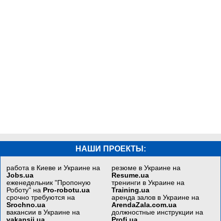
НАШИ ПРОЕКТЫ:
работа в Киеве и Украине на
резюме в Украине на
Jobs.ua
Resume.ua
еженедельник "Пропоную
тренинги в Украине на
Роботу" на
Pro-robotu.ua
Training.ua
срочно требуются на
аренда залов в Украине на
Srochno.ua
ArendaZala.com.ua
вакансии в Украине на
должностные инструкции на
vakansii.ua
Profi.ua