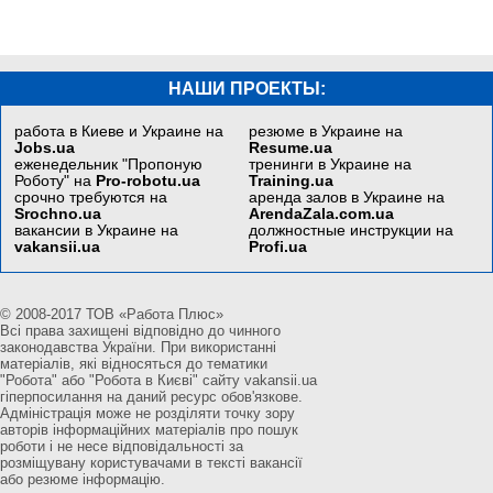
НАШИ ПРОЕКТЫ:
работа в Киеве и Украине на
резюме в Украине на
Jobs.ua
Resume.ua
еженедельник "Пропоную
тренинги в Украине на
Роботу" на
Pro-robotu.ua
Training.ua
срочно требуются на
аренда залов в Украине на
Srochno.ua
ArendaZala.com.ua
вакансии в Украине на
должностные инструкции на
vakansii.ua
Profi.ua
© 2008-2017 ТОВ «Работа Плюс»
Всі права захищені відповідно до чинного
законодавства України. При використанні
матеріалів, які відносяться до тематики
"Робота" або "Робота в Києві" сайту vakansii.ua
гіперпосилання на даний ресурс обов'язкове.
Адміністрація може не розділяти точку зору
авторів інформаційних матеріалів про пошук
роботи і не несе відповідальності за
розміщувану користувачами в тексті вакансії
або резюме інформацію.