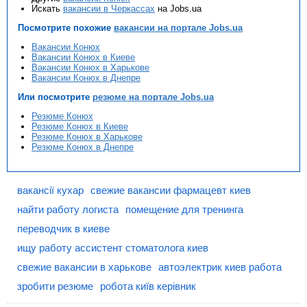
Искать
вакансии в Черкассах
на Jobs.ua
Посмотрите похожие
вакансии на портале Jobs.ua
Вакансии Конюх
Вакансии Конюх в Киеве
Вакансии Конюх в Харькове
Вакансии Конюх в Днепре
Или посмотрите
резюме на портале Jobs.ua
Резюме Конюх
Резюме Конюх в Киеве
Резюме Конюх в Харькове
Резюме Конюх в Днепре
вакансії кухар
свежие вакансии фармацевт киев
найти работу логиста
помещение для тренинга
переводчик в киеве
ищу работу ассистент стоматолога киев
свежие вакансии в харькове
автоэлектрик киев работа
зробити резюме
робота київ керівник