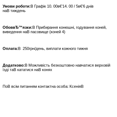
Умови роботи:
В Графік 10. 00в€’14. 00 / 5в€’6 днів
наВ тиждень
ОбоввЂ™язки:
В Прибирання конюшні, годування коней,
виведення наВ пасовище (коней 4)
Оплата:
В 250грн/день, виплати кожного тижня
Додатково:
В Можливість безкоштовно навчатися верховій
їзді таВ кататися наВ конях
ПоВ всім питанням контактна особа: КсеніяВ