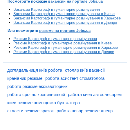
Посмотрите похожие
вакансии на портале Jobs.ua
Вакансии Картограф в гуманітарне розмінування
Вакансии Картограф в гуманітарне розмінування в Киеве
Вакансии Картограф в гуманітарне розмінування в Харькове
Вакансии Картограф в гуманітарне розмінування в Днепре
Или посмотрите
резюме на портале Jobs.ua
Резюме Картограф в гуманітарне розмінування
Резюме Картограф в гуманітарне розмінування в Киеве
Резюме Картограф в гуманітарне розмінування в Харькове
Резюме Картограф в гуманітарне розмінування в Днепре
доглядальниця київ робота
столяр київ вакансії
кранівник резюме
робота асистент стоматолога
робота резюме екскаваторник
работа срочно кропивницкий
работа киев автослесарем
киев резюме помощника бухгалтера
скласти резюме зразок
работа повар резюме днепр