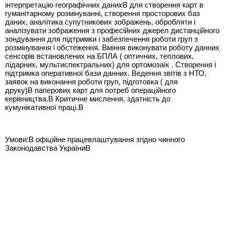
інтерпретацію географічних данихВ для створення карт в
гуманітарному розмінуванні, створення просторових баз
даних, аналітика супутникових зображень, обробляти і
аналізувати зображення з професійних джерел дистанційного
зондування для підтримки і забезпечення роботи груп з
розмінування і обстеження. Вміння виконувати роботу данних
сенсорів встановлених на БПЛА ( оптичних, теплових,
лідарних, мультиспектральних) для ортомозаїк . Створення і
підтримка оперативної бази данних. Ведення звітів з НТО,
заявок на виконання роботи груп, підготовка ( для
друку)В паперових карт для потреб операційного
керівництва.В Критичне мислення, здатність до
кумунікативної праці.В
Умови:В офіційне працевлаштування згідно чинного
Законодавства УкраїниВ