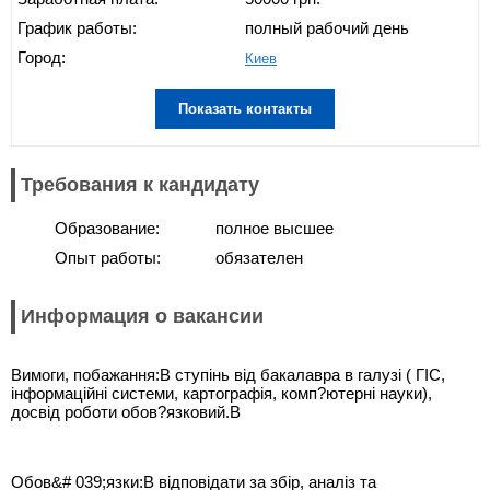
График работы:
полный рабочий день
Город:
Киев
Показать контакты
Требования к кандидату
Образование:
полное высшее
Опыт работы:
обязателен
Информация о вакансии
Вимоги, побажання:В ступінь від бакалавра в галузі ( ГІС,
інформаційні системи, картографія, комп?ютерні науки),
досвід роботи обов?язковий.В
Обов&# 039;язки:В відповідати за збір, аналіз та