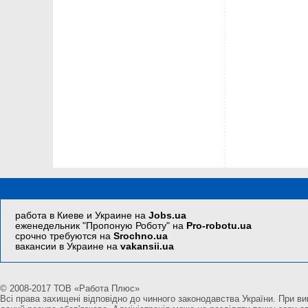
работа в Киеве и Украине на
Jobs.ua
еженедельник "Пропоную Роботу" на
Pro-robotu.ua
срочно требуются на
Srochno.ua
вакансии в Украине на
vakansii.ua
© 2008-2017 ТОВ «Работа Плюс»
Всі права захищені відповідно до чинного законодавства України. При вик