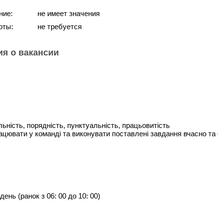
ние:
не имеет значения
оты:
не требуется
я о вакансии
льність, порядність, пунктуальність, працьовитість
ацювати у команді та виконувати поставлені завдання вчасно та
день (ранок з 06: 00 до 10: 00)