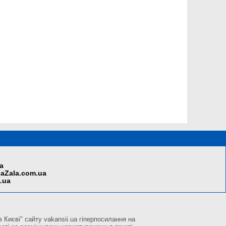
a
aZala.com.ua
i.ua
 Києві" сайту vakansii.ua гіперпосилання на