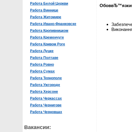
Работа Белой Церкви
ОбоввЂ™язки
Работа Виннице
Работа Житомире
Работа Ивано-Франковске
Забезпече
Виконання
Работа Кропивницком
Работа Кременчуге
Работа Кривом Роге
Работа Луцке
Работа Полтаве
Работа Ровно
Работа Сумах
Работа Тернополе
Работа Ужгороде
Работа Херсоне
Работа Черкассах
Работа Чернигове
Работа Черновцах
Вакансии: