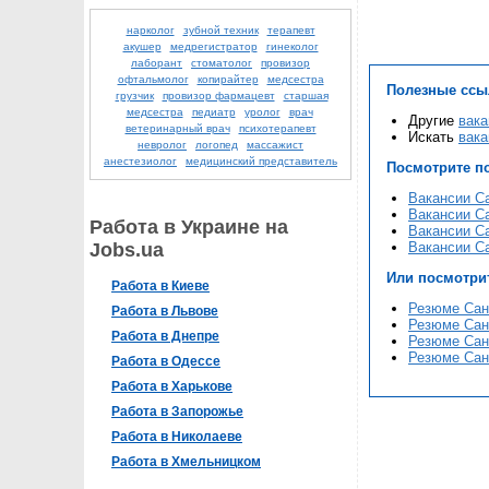
нарколог
зубной техник
терапевт
акушер
медрегистратор
гинеколог
лаборант
стоматолог
провизор
офтальмолог
копирайтер
медсестра
Полезные ссы
грузчик
провизор фармацевт
старшая
медсестра
педиатр
уролог
врач
Другие
вака
ветеринарный врач
психотерапевт
Искать
вака
невролог
логопед
массажист
анестезиолог
медицинский представитель
Посмотрите п
Вакансии Са
Вакансии Са
Работа в Украине на
Вакансии Са
Jobs.ua
Вакансии Са
Или посмотри
Работа в Киеве
Резюме Сані
Работа в Львове
Резюме Сані
Работа в Днепре
Резюме Сані
Резюме Сані
Работа в Одессе
Работа в Харькове
Работа в Запорожье
Работа в Николаеве
Работа в Хмельницком