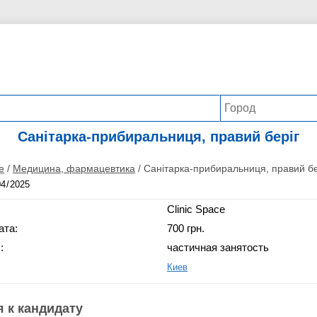
Санітарка-прибиральниця, правий беріг
е
/
Медицина, фармацевтика
/
Санітарка-прибиральниця, правий бе
Clinic Space
ата:
700 грн.
:
частичная занятость
Киев
 к кандидату