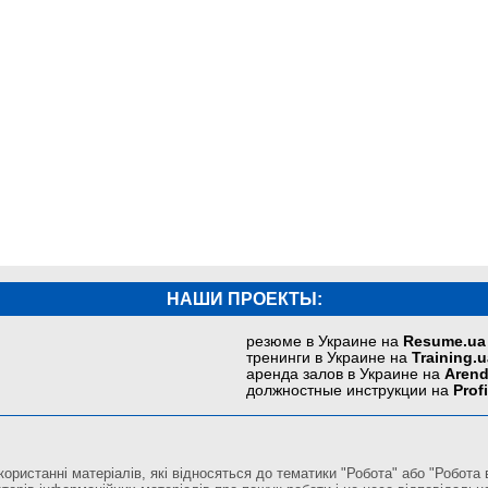
НАШИ ПРОЕКТЫ:
резюме в Украине на
Resume.ua
тренинги в Украине на
Training.u
аренда залов в Украине на
Arend
должностные инструкции на
Prof
ористанні матеріалів, які відносяться до тематики "Робота" або "Робота в