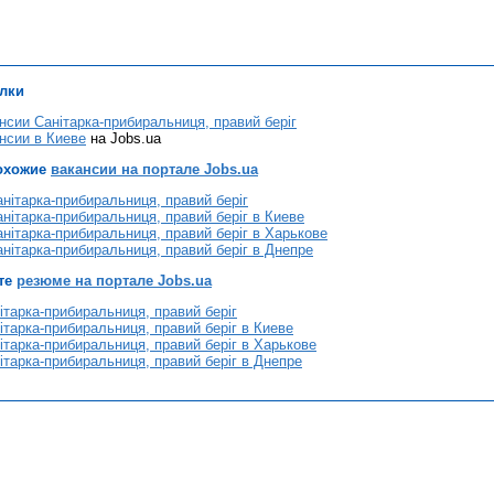
лки
нсии Санітарка-прибиральниця, правий беріг
нсии в Киеве
на Jobs.ua
охожие
вакансии на портале Jobs.ua
нітарка-прибиральниця, правий беріг
нітарка-прибиральниця, правий беріг в Киеве
нітарка-прибиральниця, правий беріг в Харькове
нітарка-прибиральниця, правий беріг в Днепре
те
резюме на портале Jobs.ua
тарка-прибиральниця, правий беріг
тарка-прибиральниця, правий беріг в Киеве
тарка-прибиральниця, правий беріг в Харькове
тарка-прибиральниця, правий беріг в Днепре