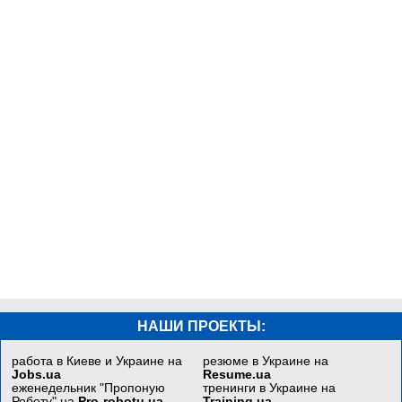
НАШИ ПРОЕКТЫ:
работа в Киеве и Украине на
резюме в Украине на
Jobs.ua
Resume.ua
еженедельник "Пропоную
тренинги в Украине на
Роботу" на
Pro-robotu.ua
Training.ua