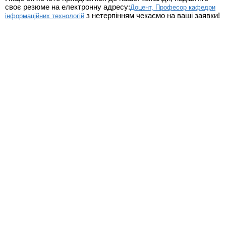
своє резюме на електронну адресу:
Доцент, Професор кафедри
з нетерпінням чекаємо на ваші заявки!
інформаційних технологій