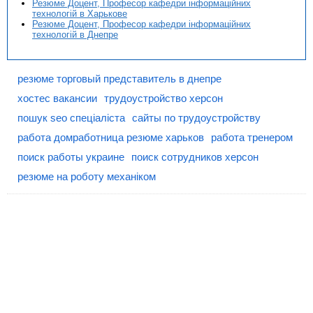
Резюме Доцент, Професор кафедри інформаційних
технологій в Харькове
Резюме Доцент, Професор кафедри інформаційних
технологій в Днепре
резюме торговый представитель в днепре
хостес вакансии
трудоустройство херсон
пошук seo спеціаліста
сайты по трудоустройству
работа домработница резюме харьков
работа тренером
поиск работы украине
поиск сотрудников херсон
резюме на роботу механіком