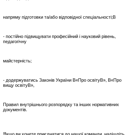
напряму підготовки та/або відповідної спеціальності;В
- постійно підвищувати професійний і науковий рівень,
педагогічну
майстерність;
- додержуватись Законів України В«Про освітуВ», В«Про
вищу освітуВ»,
Правил внутрішнього розпорядку та інших нормативних
документів.
Якщо ви хочете приєднатися до нашої команди, надішліть