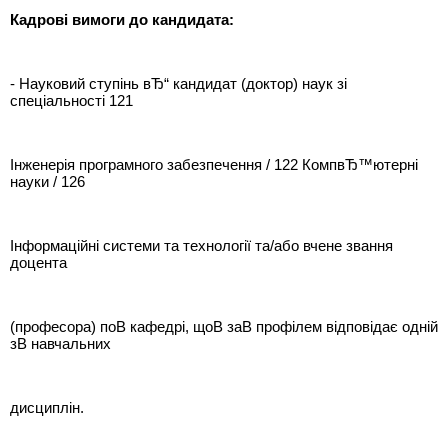
Кадрові вимоги до кандидата:
- Науковий ступінь вЂ“ кандидат (доктор) наук зі
спеціальності 121
Інженерія програмного забезпечення / 122 КомпвЂ™ютерні
науки / 126
Інформаційні системи та технології та/або вчене звання
доцента
(професора) поВ кафедрі, щоВ заВ профілем відповідає одній
зВ навчальних
дисциплін.