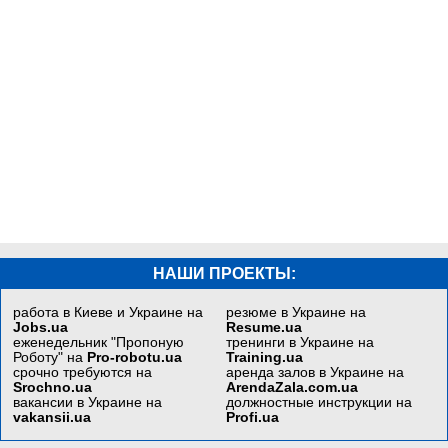
НАШИ ПРОЕКТЫ:
работа в Киеве и Украине на
резюме в Украине на
Jobs.ua
Resume.ua
еженедельник "Пропоную
тренинги в Украине на
Роботу" на
Pro-robotu.ua
Training.ua
срочно требуются на
аренда залов в Украине на
Srochno.ua
ArendaZala.com.ua
вакансии в Украине на
должностные инструкции на
vakansii.ua
Profi.ua