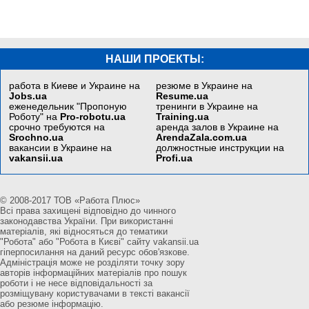
НАШИ ПРОЕКТЫ:
работа в Киеве и Украине на
резюме в Украине на
Jobs.ua
Resume.ua
еженедельник "Пропоную
тренинги в Украине на
Роботу" на
Pro-robotu.ua
Training.ua
срочно требуются на
аренда залов в Украине на
Srochno.ua
ArendaZala.com.ua
вакансии в Украине на
должностные инструкции на
vakansii.ua
Profi.ua
© 2008-2017 ТОВ «Работа Плюс»
Всі права захищені відповідно до чинного
законодавства України. При використанні
матеріалів, які відносяться до тематики
"Робота" або "Робота в Києві" сайту vakansii.ua
гіперпосилання на даний ресурс обов'язкове.
Адміністрація може не розділяти точку зору
авторів інформаційних матеріалів про пошук
роботи і не несе відповідальності за
розміщувану користувачами в тексті вакансії
або резюме інформацію.