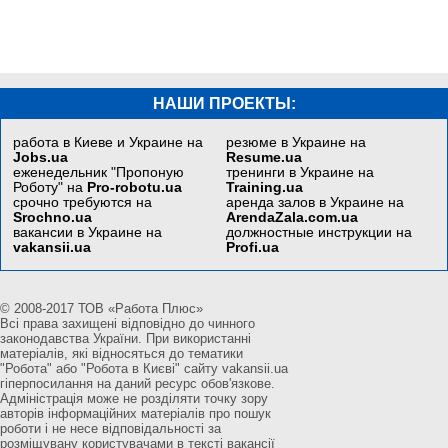
НАШИ ПРОЕКТЫ:
работа в Киеве и Украине на
резюме в Украине на
Jobs.ua
Resume.ua
еженедельник "Пропоную
тренинги в Украине на
Роботу" на
Pro-robotu.ua
Training.ua
срочно требуются на
аренда залов в Украине на
Srochno.ua
ArendaZala.com.ua
вакансии в Украине на
должностные инструкции на
vakansii.ua
Profi.ua
© 2008-2017 ТОВ «Работа Плюс»
Всі права захищені відповідно до чинного
законодавства України. При використанні
матеріалів, які відносяться до тематики
"Робота" або "Робота в Києві" сайту vakansii.ua
гіперпосилання на даний ресурс обов'язкове.
Адміністрація може не розділяти точку зору
авторів інформаційних матеріалів про пошук
роботи і не несе відповідальності за
розміщувану користувачами в тексті вакансії