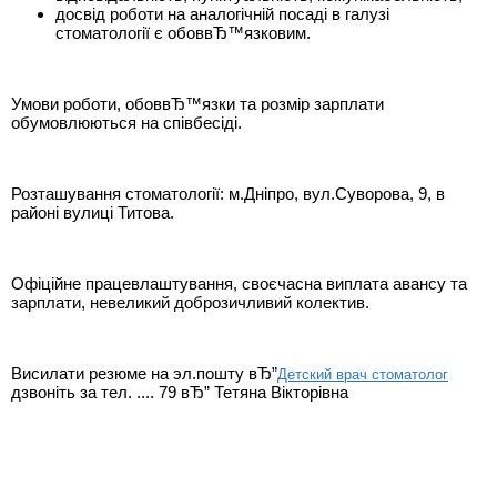
досвід роботи на аналогічній посаді в галузі
стоматології є обоввЂ™язковим.
Умови роботи, обоввЂ™язки та розмір зарплати
обумовлюються на співбесіді.
Розташування стоматології: м.Дніпро, вул.Суворова, 9, в
районі вулиці Титова.
Офіційне працевлаштування, своєчасна виплата авансу та
зарплати, невеликий доброзичливий колектив.
Висилати резюме на эл.пошту вЂ”
Детский врач стоматолог
дзвоніть за тел. .... 79 вЂ” Тетяна Вікторівна